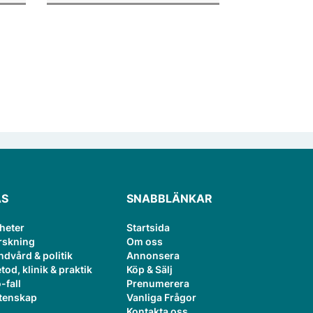
ÄS
SNABBLÄNKAR
heter
Startsida
rskning
Om oss
ndvård & politik
Annonsera
tod, klinik & praktik
Köp & Sälj
-fall
Prenumerera
tenskap
Vanliga Frågor
Kontakta oss