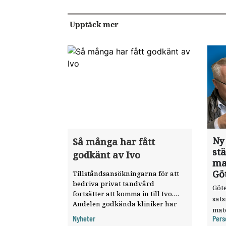
Upptäck mer
Ny
Så många har fått
st
godkänt av Ivo
ma
Gö
Tillståndsansökningarna för att
bedriva privat tandvård
Göte
fortsätter att komma in till Ivo.
sat
Andelen godkända kliniker har
mat
ökat, visar nya siffror.
Nyheter
Pers
knyt