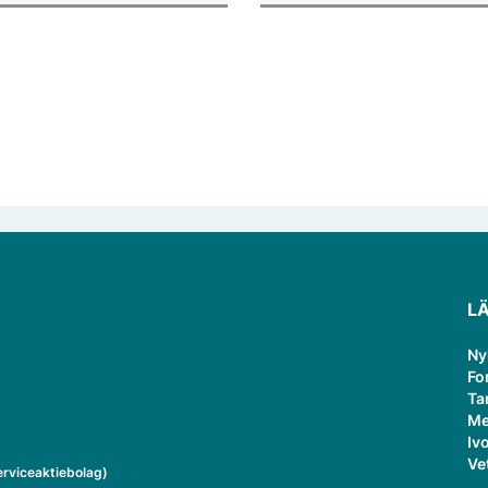
ksamheten som gästprofessor.
publiceringsverktyg.
L
Ny
Fo
Ta
Me
Ivo
Ve
rviceaktiebolag)