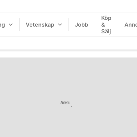
Köp
ng
Vetenskap
Jobb
&
Ann
Sälj
Annons