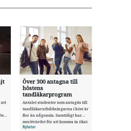
jt
Över 300 antagna till
höstens
tandläkarprogram
 att
Antalet studenter som antagits till
tandläkarutbildningarna i höst är
ter
fler än någonsin. Samtidigt har
meritvärdet för att komma in ökat.
Nyheter
i ett