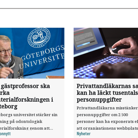
 gästprofessor ska
Privattandläkarnas sa
ärka
kan ha läckt tusentals
terialforskningen i
personuppgifter
teborg
Privattandläkarna misstänker
borgs universitet stärker sin
personuppgifter om 2 500
sning på odontologisk
personer kan ha exponerats ef
erialforskning genom att
att organisationens webbplats
onnytt
Nyheter
a forskaren Pekka Vallittu till
utnyttjats genom en sårbarhet 