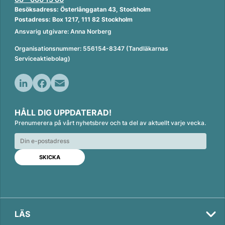
Besöksadress: Österlånggatan 43, Stockholm
Postadress: Box 1217, 111 82 Stockholm
Ansvarig utgivare: Anna Norberg
Organisationsnummer: 556154-8347 (Tandläkarnas
Serviceaktiebolag)
L
F
E
i
a
m
HÅLL DIG UPPDATERAD!
n
c
a
Prenumerera på vårt nyhetsbrev och ta del av aktuellt varje vecka.
k
e
i
e
b
l
d
o
I
o
n
k
LÄS