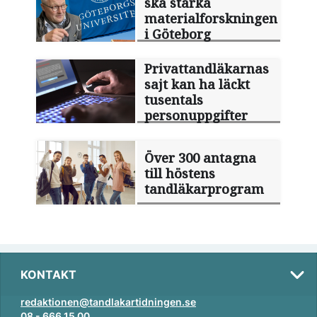
ska stärka
materialforskningen
i Göteborg
Privattandläkarnas
sajt kan ha läckt
tusentals
personuppgifter
Över 300 antagna
till höstens
tandläkarprogram
KONTAKT
redaktionen@tandlakartidningen.se
08 - 666 15 00