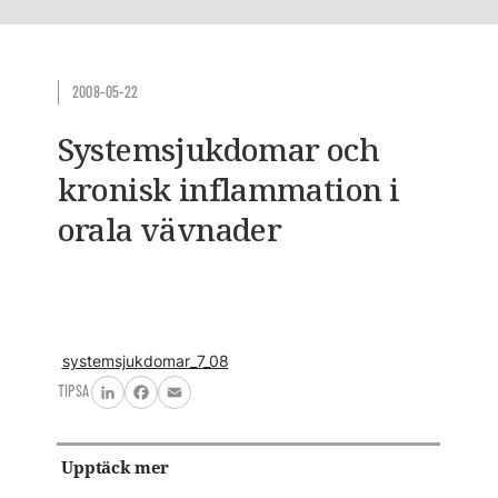
2008-05-22
Systemsjukdomar och
kronisk inflammation i
orala vävnader
systemsjukdomar_7_08
TIPSA
LinkedIn
Facebook
Email
Upptäck mer