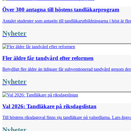
Över 300 antagna till höstens tandläkarprogram
Antalet studenter som antagits till tandläkarutbildningarna i höst är fl
Nyheter
Fler äldre får tandvård efter reformen
Betydligt fler äldre än tidigare får subventionerad tandvård genom de
Nyheter
Val 2026: Tandläkare på riksdagslistan
Till höstens riksdagsval finns sju tandläkare på valsedlarna. Lars-I
Nyheter