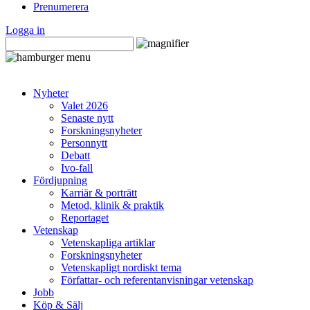
Prenumerera
Logga in
Nyheter
Valet 2026
Senaste nytt
Forskningsnyheter
Personnytt
Debatt
Ivo-fall
Fördjupning
Karriär & porträtt
Metod, klinik & praktik
Reportaget
Vetenskap
Vetenskapliga artiklar
Forskningsnyheter
Vetenskapligt nordiskt tema
Författar- och referentanvisningar vetenskap
Jobb
Köp & Sälj