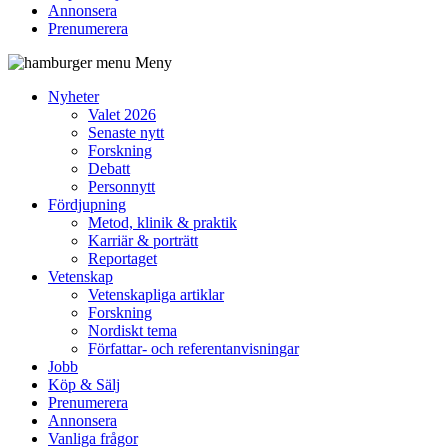
Annonsera
Prenumerera
Meny
Nyheter
Valet 2026
Senaste nytt
Forskning
Debatt
Personnytt
Fördjupning
Metod, klinik & praktik
Karriär & porträtt
Reportaget
Vetenskap
Vetenskapliga artiklar
Forskning
Nordiskt tema
Författar- och referentanvisningar
Jobb
Köp & Sälj
Prenumerera
Annonsera
Vanliga frågor