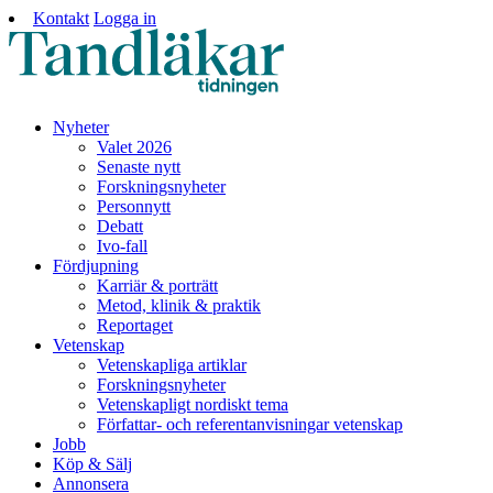
Kontakt
Logga in
Nyheter
Valet 2026
Senaste nytt
Forskningsnyheter
Personnytt
Debatt
Ivo-fall
Fördjupning
Karriär & porträtt
Metod, klinik & praktik
Reportaget
Vetenskap
Vetenskapliga artiklar
Forskningsnyheter
Vetenskapligt nordiskt tema
Författar- och referentanvisningar vetenskap
Jobb
Köp & Sälj
Annonsera