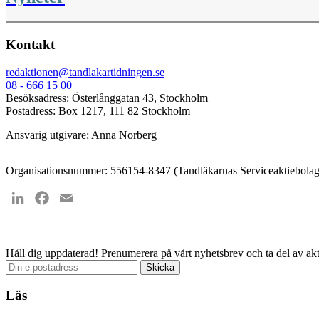
Kontakt
redaktionen@tandlakartidningen.se
08 - 666 15 00
Besöksadress: Österlånggatan 43, Stockholm
Postadress: Box 1217, 111 82 Stockholm
Ansvarig utgivare: Anna Norberg
Organisationsnummer: 556154-8347 (Tandläkarnas Serviceaktiebolag
LinkedIn
Facebook
Email
Håll dig uppdaterad!
Prenumerera på vårt nyhetsbrev och ta del av akt
Läs