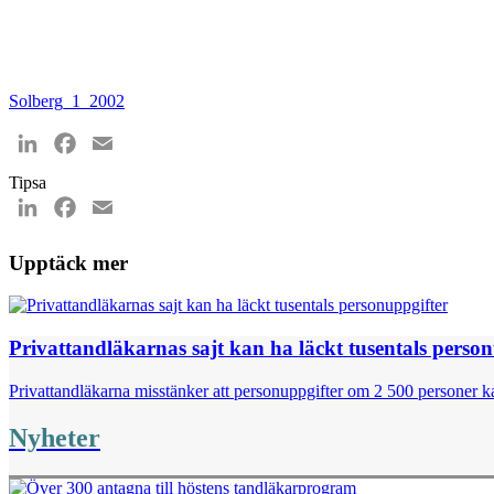
Solberg_1_2002
LinkedIn
Facebook
Email
Tipsa
LinkedIn
Facebook
Email
Upptäck mer
Privattandläkarnas sajt kan ha läckt tusentals perso
Privattandläkarna misstänker att personuppgifter om 2 500 personer kan
Nyheter