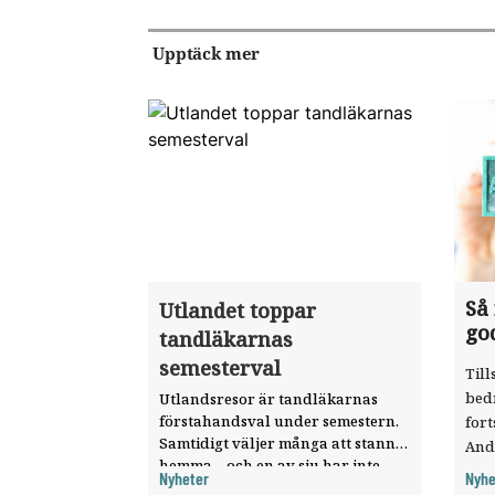
Upptäck mer
Så
Utlandet toppar
go
tandläkarnas
semesterval
Till
bed
Utlandsresor är tandläkarnas
förstahandsval under semestern.
fort
Samtidigt väljer många att stanna
And
hemma – och en av sju har inte
ökat
Nyheter
Nyhe
haft någon sommarledighet alls,