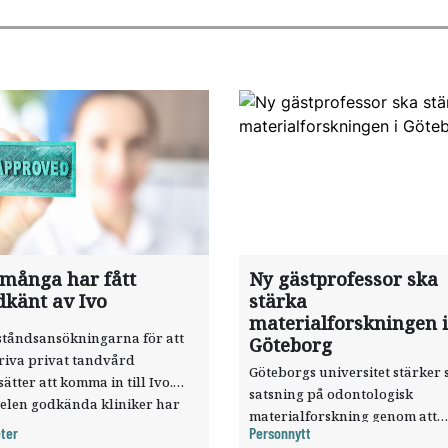
 många har fått
Ny gästprofessor ska
dkänt av Ivo
stärka
materialforskningen i
ståndsansökningarna för att
Göteborg
riva privat tandvård
Göteborgs universitet stärker 
sätter att komma in till Ivo.
satsning på odontologisk
elen godkända kliniker har
materialforskning genom att
, visar nya siffror.
ter
Personnytt
knyta forskaren Pekka Vallittu 