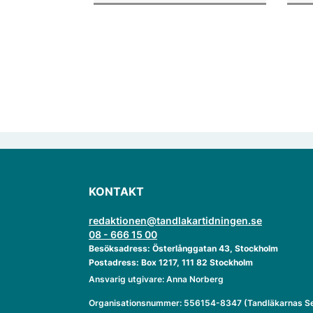
enligt "månadens fråga".
KONTAKT
redaktionen@tandlakartidningen.se
08 - 666 15 00
Besöksadress: Österlånggatan 43, Stockholm
Postadress: Box 1217, 111 82 Stockholm
Ansvarig utgivare: Anna Norberg
Organisationsnummer: 556154-8347 (Tandläkarnas Se