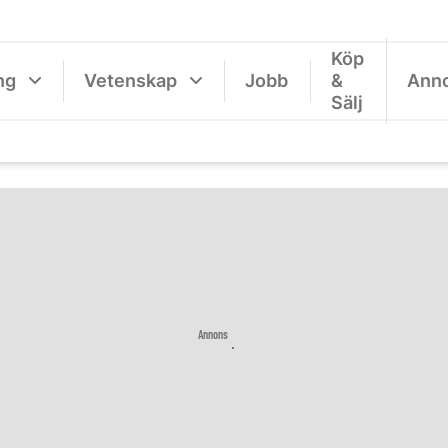
Köp
ng
Vetenskap
Jobb
&
Ann
Sälj
Annons