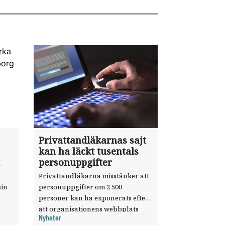
Privattandläkarnas sajt
kan ha läckt tusentals
personuppgifter
Privattandläkarna misstänker att
sin
personuppgifter om 2 500
personer kan ha exponerats efter
att organisationens webbplats
Nyheter
till
utnyttjats genom en sårbarhet i ett