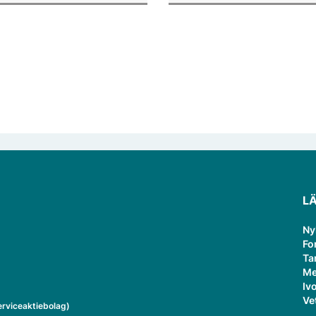
verksamheten som gästprofess
L
Ny
Fo
Ta
Me
Ivo
Ve
rviceaktiebolag)