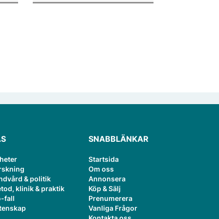
or.
publiceringsverktyg.
ÄS
SNABBLÄNKAR
heter
Startsida
rskning
Om oss
ndvård & politik
Annonsera
tod, klinik & praktik
Köp & Sälj
-fall
Prenumerera
tenskap
Vanliga Frågor
Kontakta oss