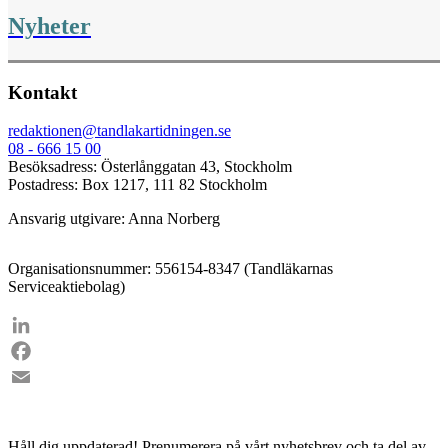
Nyheter
Kontakt
redaktionen@tandlakartidningen.se
08 - 666 15 00
Besöksadress: Österlånggatan 43, Stockholm
Postadress: Box 1217, 111 82 Stockholm
Ansvarig utgivare: Anna Norberg
Organisationsnummer: 556154-8347 (Tandläkarnas
Serviceaktiebolag)
LinkedIn
Facebook
Email
Håll dig uppdaterad!
Prenumerera på vårt nyhetsbrev och ta del av