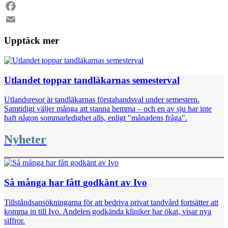
LinkedIn
Facebook
Email
Upptäck mer
Utlandet toppar tandläkarnas semesterval
Utlandsresor är tandläkarnas förstahandsval under semestern.
Samtidigt väljer många att stanna hemma – och en av sju har inte
haft någon sommarledighet alls, enligt "månadens fråga".
Nyheter
Så många har fått godkänt av Ivo
Tillståndsansökningarna för att bedriva privat tandvård fortsätter att
komma in till Ivo. Andelen godkända kliniker har ökat, visar nya
siffror.