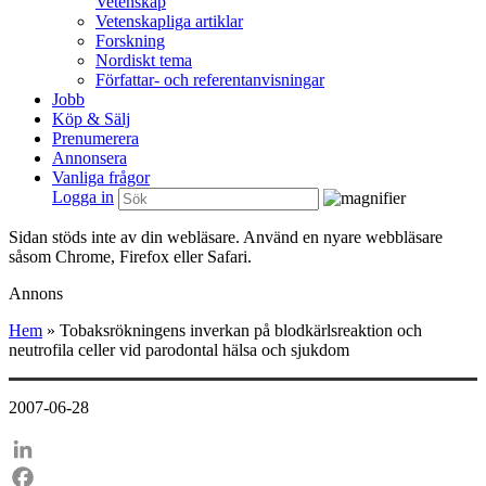
Vetenskap
Vetenskapliga artiklar
Forskning
Nordiskt tema
Författar- och referentanvisningar
Jobb
Köp & Sälj
Prenumerera
Annonsera
Vanliga frågor
Logga in
Sidan stöds inte av din webläsare. Använd en nyare webbläsare
såsom Chrome, Firefox eller Safari.
Annons
Hem
»
Tobaksrökningens inverkan på blodkärlsreaktion och
neutrofila celler vid parodontal hälsa och sjukdom
2007-06-28
LinkedIn