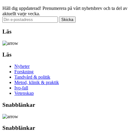
Håll dig uppdaterad!
Prenumerera på vårt nyhetsbrev och ta del av
aktuellt varje vecka.
Läs
Läs
Nyheter
Forskning
Tandvård & politik
Metod, klinik & praktik
Ivo-fall
Vetenskap
Snabblänkar
Snabblänkar