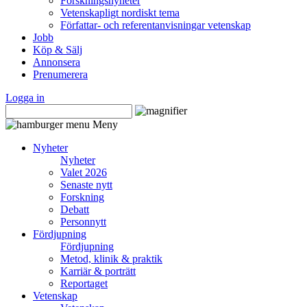
Forskningsnyheter
Vetenskapligt nordiskt tema
Författar- och referentanvisningar vetenskap
Jobb
Köp & Sälj
Annonsera
Prenumerera
Logga in
Meny
Nyheter
Nyheter
Valet 2026
Senaste nytt
Forskning
Debatt
Personnytt
Fördjupning
Fördjupning
Metod, klinik & praktik
Karriär & porträtt
Reportaget
Vetenskap