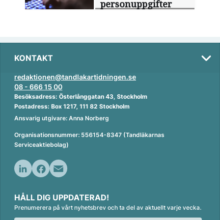
personuppgifter
KONTAKT
redaktionen@tandlakartidningen.se
08 - 666 15 00
Besöksadress: Österlånggatan 43, Stockholm
Postadress: Box 1217, 111 82 Stockholm
Ansvarig utgivare: Anna Norberg
Organisationsnummer: 556154-8347 (Tandläkarnas
Serviceaktiebolag)
L
F
E
i
a
m
HÅLL DIG UPPDATERAD!
n
c
a
Prenumerera på vårt nyhetsbrev och ta del av aktuellt varje vecka.
k
e
i