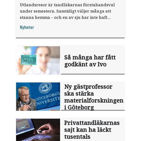
Utlandsresor är tandläkarnas förstahandsval
under semestern. Samtidigt väljer många att
stanna hemma – och en av sju har inte haft
någon sommarledighet alls, enligt "månadens
Nyheter
fråga".
Så många har fått
godkänt av Ivo
Ny gästprofessor
ska stärka
materialforskningen
i Göteborg
Privattandläkarnas
sajt kan ha läckt
tusentals