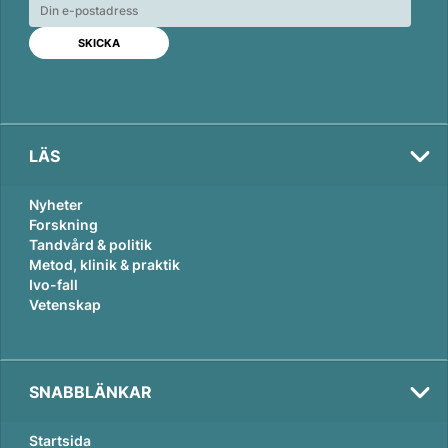
e
b
l
d
o
I
o
n
k
LÄS
Nyheter
Forskning
Tandvård & politik
Metod, klinik & praktik
Ivo-fall
Vetenskap
SNABBLÄNKAR
Startsida