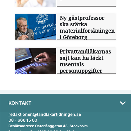
Ny gästprofessor
ska stärka
materialforskningen
i Göteborg
Privattandläkarnas
sajt kan ha läckt
tusentals
personuppgifter
KONTAKT
redaktionen@tandlakartidningen.se
08 - 666 15 00
Besöksadress: Österlånggatan 43, Stockholm