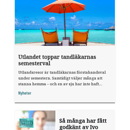
Utlandet toppar tandläkarnas
semesterval
Utlandsresor är tandläkarnas förstahandsval
under semestern. Samtidigt väljer många att
stanna hemma – och en av sju har inte haft
någon sommarledighet alls, enligt "månadens
Nyheter
fråga".
Så många har fått
godkänt av Ivo