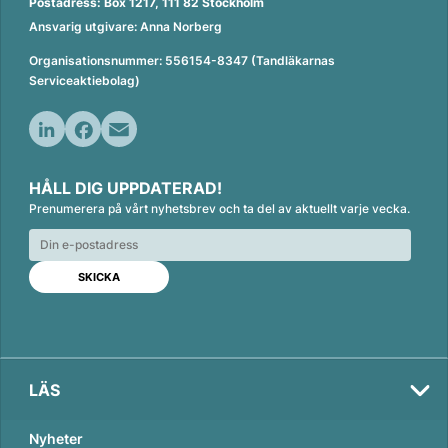
Postadress: Box 1217, 111 82 Stockholm
Ansvarig utgivare: Anna Norberg
Organisationsnummer: 556154-8347 (Tandläkarnas
Serviceaktiebolag)
L
F
E
i
a
m
HÅLL DIG UPPDATERAD!
n
c
a
Prenumerera på vårt nyhetsbrev och ta del av aktuellt varje vecka.
k
e
i
e
b
l
d
o
I
o
n
k
LÄS
Nyheter