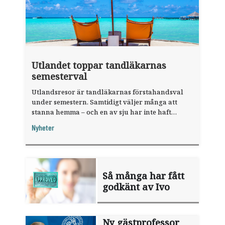
Utlandet toppar tandläkarnas
semesterval
Utlandsresor är tandläkarnas förstahandsval
under semestern. Samtidigt väljer många att
stanna hemma – och en av sju har inte haft
någon sommarledighet alls, enligt "månadens
Nyheter
fråga".
Så många har fått
godkänt av Ivo
Ny gästprofessor