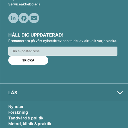
Serviceaktiebolag)
L
F
E
i
a
m
HÅLL DIG UPPDATERAD!
n
c
a
Prenumerera på vårt nyhetsbrev och ta del av aktuellt varje vecka.
k
e
i
e
b
l
d
o
I
o
n
k
LÄS
Nyheter
Forskning
Tandvård & politik
Metod, klinik & praktik