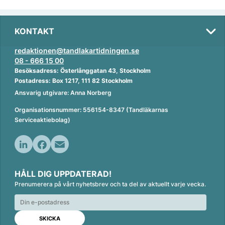
KONTAKT
redaktionen@tandlakartidningen.se
08 - 666 15 00
Besöksadress: Österlånggatan 43, Stockholm
Postadress: Box 1217, 111 82 Stockholm
Ansvarig utgivare: Anna Norberg
Organisationsnummer: 556154-8347 (Tandläkarnas
Serviceaktiebolag)
L
F
E
i
a
m
HÅLL DIG UPPDATERAD!
n
c
a
Prenumerera på vårt nyhetsbrev och ta del av aktuellt varje vecka.
k
e
i
e
b
l
d
o
I
o