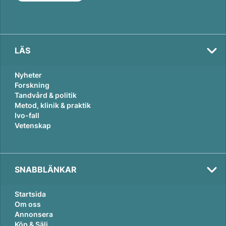
n
k
LÄS
Nyheter
Forskning
Tandvård & politik
Metod, klinik & praktik
Ivo-fall
Vetenskap
SNABBLÄNKAR
Startsida
Om oss
Annonsera
Köp & Sälj