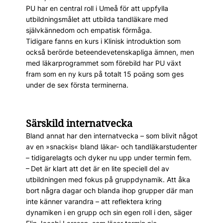
PU har en central roll i Umeå för att uppfylla
utbildningsmålet att utbilda tandläkare med
självkännedom och empatisk förmåga.
Tidigare fanns en kurs i Klinisk introduktion som
också berörde beteendevetenskapliga ämnen, men
med läkarprogrammet som förebild har PU växt
fram som en ny kurs på totalt 15 poäng som ges
under de sex första terminerna.
Särskild internatvecka
Bland annat har den internatvecka – som blivit något
av en »snackis« bland läkar- och tandläkarstudenter
– tidigarelagts och dyker nu upp under termin fem.
– Det är klart att det är en lite speciell del av
utbildningen med fokus på gruppdynamik. Att åka
bort några dagar och blanda ihop grupper där man
inte känner varandra – att reflektera kring
dynamiken i en grupp och sin egen roll i den, säger