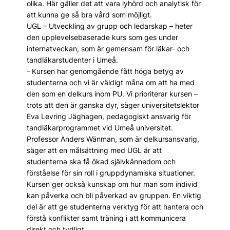
olika. Här gäller det att vara lyhörd och analytisk för
att kunna ge så bra vård som möjligt.
UGL – Utveckling av grupp och ledarskap – heter
den upplevelsebaserade kurs som ges under
internatveckan, som är gemensam för läkar- och
tandläkarstudenter i Umeå.
– Kursen har genomgående fått höga betyg av
studenterna och vi är väldigt måna om att ha med
den som en delkurs inom PU. Vi prioriterar kursen –
trots att den är ganska dyr, säger universitetslektor
Eva Levring Jäghagen, pedagogiskt ansvarig för
tandläkarprogrammet vid Umeå universitet.
Professor Anders Wänman, som är delkursansvarig,
säger att en målsättning med UGL är att
studenterna ska få ökad självkännedom och
förståelse för sin roll i gruppdynamiska situationer.
Kursen ger också kunskap om hur man som individ
kan påverka och bli påverkad av gruppen. En viktig
del är att ge studenterna verktyg för att hantera och
förstå konflikter samt träning i att kommunicera
direkt och tydligt.