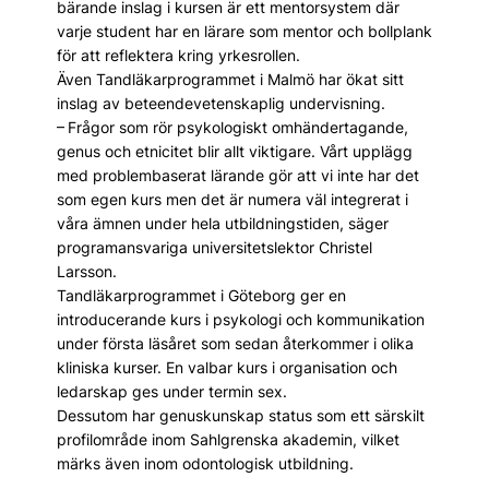
bärande inslag i kursen är ett mentorsystem där
varje student har en lärare som mentor och bollplank
för att reflektera kring yrkesrollen.
Även Tandläkarprogrammet i Malmö har ökat sitt
inslag av beteendevetenskaplig undervisning.
– Frågor som rör psykologiskt omhändertagande,
genus och etnicitet blir allt viktigare. Vårt upplägg
med problembaserat lärande gör att vi inte har det
som egen kurs men det är numera väl integrerat i
våra ämnen under hela utbildningstiden, säger
programansvariga universitetslektor Christel
Larsson.
Tandläkarprogrammet i Göteborg ger en
introducerande kurs i psykologi och kommunikation
under första läsåret som sedan återkommer i olika
kliniska kurser. En valbar kurs i organisation och
ledarskap ges under termin sex.
Dessutom har genuskunskap status som ett särskilt
profilområde inom Sahlgrenska akademin, vilket
märks även inom odontologisk utbildning.