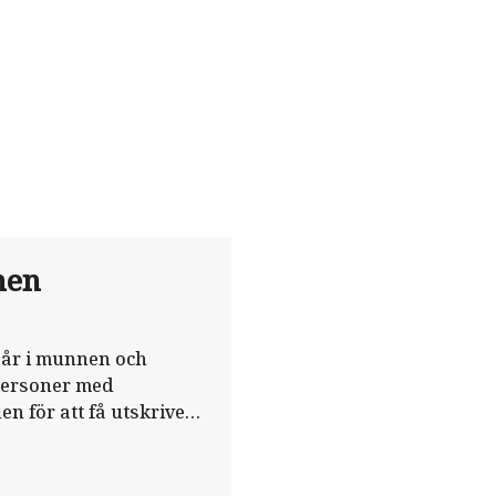
nen
pår i munnen och
personer med
 för att få utskrivet
an andra kommer först
a.