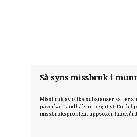
Så syns missbruk i mun
Missbruk av olika substanser sätter s
påverkar tandhälsan negativt. En del 
missbruksproblem uppsöker tandvården
det läkemedel de är beroende av, med
när de har stora problem med tändern