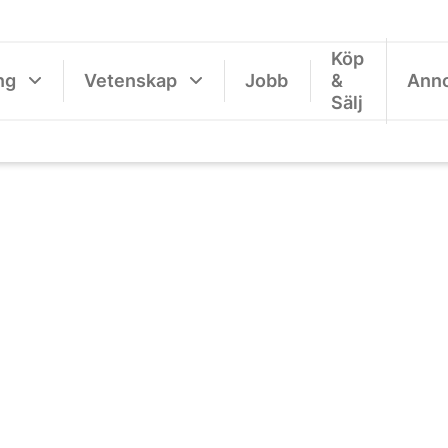
Köp
ng
Vetenskap
Jobb
&
Ann
Sälj