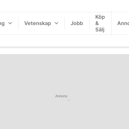
Köp
ng
Vetenskap
Jobb
&
Ann
Sälj
Annons