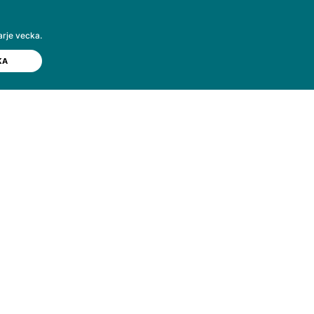
arje vecka.
© Tandläkartidningen 2026