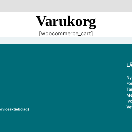
Varukorg
[woocommerce_cart]
L
Ny
Fo
Ta
Me
Ivo
Ve
rviceaktiebolag)