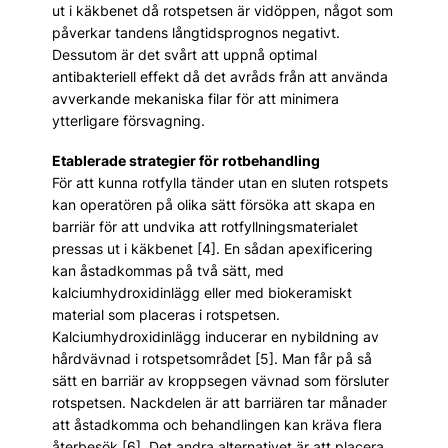
ut i käkbenet då rotspetsen är vidöppen, något som
påverkar tandens långtidsprognos negativt.
Dessutom är det svårt att uppnå optimal
antibakteriell effekt då det avråds från att använda
avverkande mekaniska filar för att minimera
ytterligare försvagning.
Etablerade strategier för rotbehandling
För att kunna rotfylla tänder utan en sluten rotspets
kan operatören på olika sätt försöka att skapa en
barriär för att undvika att rotfyllningsmaterialet
pressas ut i käkbenet [4]. En sådan apexificering
kan åstadkommas på två sätt, med
kalciumhydroxidinlägg eller med biokeramiskt
material som placeras i rotspetsen.
Kalciumhydroxidinlägg inducerar en nybildning av
hårdvävnad i rotspetsområdet [5]. Man får på så
sätt en barriär av kroppsegen vävnad som försluter
rotspetsen. Nackdelen är att barriären tar månader
att åstadkomma och behandlingen kan kräva flera
återbesök [6]. Det andra alternativet är att placera