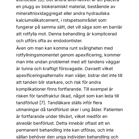
en plugg av biokeramiskt material, bestående av
mineraltrioxidaggregat eller andra hydrauliska
kalciumsilikatcement, i rotspetsområdet som
fungerar på samma sätt, det vill säga som en barriär
att rotfylla mot. Denna behandling är komplicerad
och utförs ofta av endodontister.
Även om man kan komma runt svårigheten med
rotfyllningsmomentet genom apexificering, kommer
man inte undan problemet med att tandens väggar
är tunna och kraftigt försvagade. Oavsett vilket
apexificeringsalternativ man väljer, bidrar det inte till
att tanden blir starkare, och risk för andra
komplikationer finns fortfarande. Till exempel är
risken för tandfraktur ökad, något som kan leda till
tandförlust [7]. Tandläkare ställs inför flera
utmaningar då tandförlust sker i ung ålder. Patienten
är fortfarande under tillväxt, vilket medför en
alveolär benförlust. Detta innebär oftast att en
permanent behandling inte kan utföras, och inte
sällan behöver den unga individen behandling och