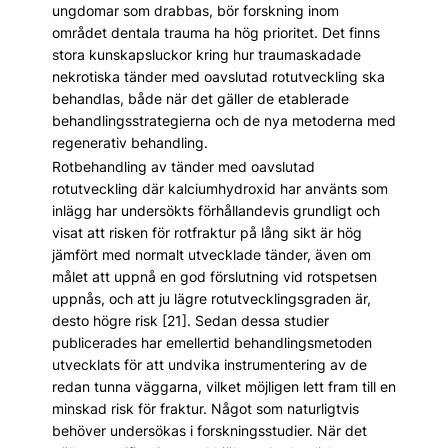
ungdomar som drabbas, bör forskning inom
området dentala trauma ha hög prioritet. Det finns
stora kunskapsluckor kring hur traumaskadade
nekrotiska tänder med oavslutad rotutveckling ska
behandlas, både när det gäller de etablerade
behandlingsstrategierna och de nya metoderna med
regenerativ behandling.
Rotbehandling av tänder med oavslutad
rotutveckling där kalciumhydroxid har använts som
inlägg har undersökts förhållandevis grundligt och
visat att risken för rotfraktur på lång sikt är hög
jämfört med normalt utvecklade tänder, även om
målet att uppnå en god förslutning vid rotspetsen
uppnås, och att ju lägre rotutvecklingsgraden är,
desto högre risk [21]. Sedan dessa studier
publicerades har emellertid behandlingsmetoden
utvecklats för att undvika instrumentering av de
redan tunna väggarna, vilket möjligen lett fram till en
minskad risk för fraktur. Något som naturligtvis
behöver undersökas i forskningsstudier. När det