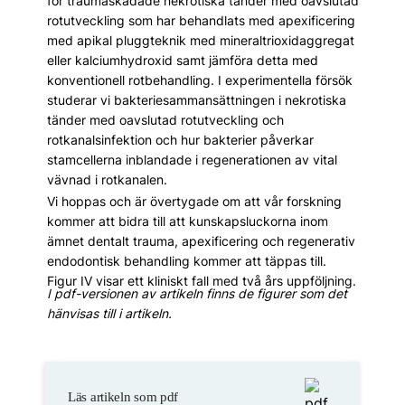
för traumaskadade nekrotiska tänder med oavslutad
rotutveckling som har behandlats med apexificering
med apikal pluggteknik med mineraltrioxidaggregat
eller kalciumhydroxid samt jämföra detta med
konventionell rotbehandling. I experimentella försök
studerar vi bakteriesammansättningen i nekrotiska
tänder med oavslutad rotutveckling och
rotkanalsinfektion och hur bakterier påverkar
stamcellerna inblandade i regenerationen av vital
vävnad i rotkanalen.
Vi hoppas och är övertygade om att vår forskning
kommer att bidra till att kunskapsluckorna inom
ämnet dentalt trauma, apexificering och regenerativ
endodontisk behandling kommer att täppas till.
Figur IV visar ett kliniskt fall med två års uppföljning.
I pdf-versionen av artikeln finns de figurer som det
hänvisas till i artikeln.
Läs artikeln som pdf