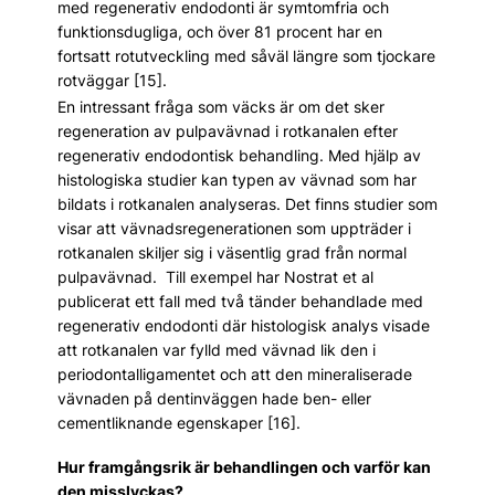
med regenerativ endodonti är symtomfria och
funktionsdugliga, och över 81 procent har en
fortsatt rotutveckling med såväl längre som tjockare
rotväggar [15].
En intressant fråga som väcks är om det sker
regeneration av pulpavävnad i rotkanalen efter
regenerativ endodontisk behandling. Med hjälp av
histologiska studier kan typen av vävnad som har
bildats i rotkanalen analyseras. Det finns studier som
visar att vävnadsregenerationen som uppträder i
rotkanalen skiljer sig i väsentlig grad från normal
pulpavävnad. Till exempel har Nostrat et al
publicerat ett fall med två tänder behandlade med
regenerativ endodonti där histologisk analys visade
att rotkanalen var fylld med vävnad lik den i
periodontalligamentet och att den mineraliserade
vävnaden på dentinväggen hade ben- eller
cementliknande egenskaper [16].
Hur framgångsrik är behandlingen och varför kan
den misslyckas?