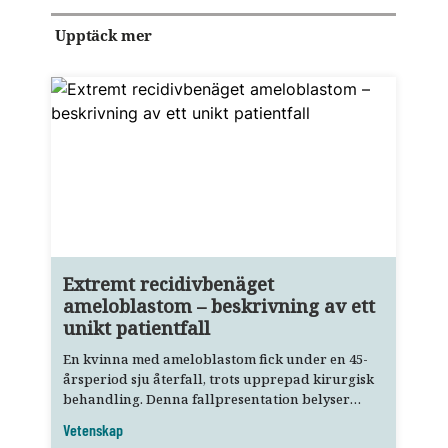
Upptäck mer
Extremt recidivbenäget
ameloblastom – beskrivning av ett
unikt patientfall
En kvinna med ameloblastom fick under en 45-
årsperiod sju återfall, trots upprepad kirurgisk
behandling. Denna fallpresentation belyser
bland annat allmäntandläkarens roll i tidig
Vetenskap
upptäckt och remittering.