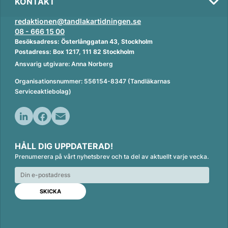
KONTAKT
redaktionen@tandlakartidningen.se
08 - 666 15 00
Besöksadress: Österlånggatan 43, Stockholm
Postadress: Box 1217, 111 82 Stockholm
Ansvarig utgivare: Anna Norberg
Organisationsnummer: 556154-8347 (Tandläkarnas
Serviceaktiebolag)
L
F
E
i
a
m
HÅLL DIG UPPDATERAD!
n
c
a
Prenumerera på vårt nyhetsbrev och ta del av aktuellt varje vecka.
k
e
i
e
b
l
d
o
I
o
n
k