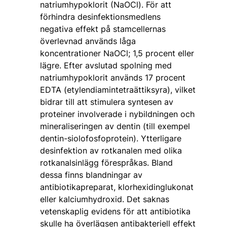
natriumhypoklorit (NaOCl). För att
förhindra desinfektionsmedlens
negativa effekt på stamcellernas
överlevnad används låga
koncentrationer NaOCl; 1,5 procent eller
lägre. Efter avslutad spolning med
natriumhypoklorit används 17 procent
EDTA (etylendiamintetraättiksyra), vilket
bidrar till att stimulera syntesen av
proteiner involverade i nybildningen och
mineraliseringen av dentin (till exempel
dentin-siolofosfoprotein). Ytterligare
desinfektion av rotkanalen med olika
rotkanalsinlägg förespråkas. Bland
dessa finns blandningar av
antibiotikapreparat, klorhexidinglukonat
eller kalciumhydroxid. Det saknas
vetenskaplig evidens för att antibiotika
skulle ha överlägsen antibakteriell effekt