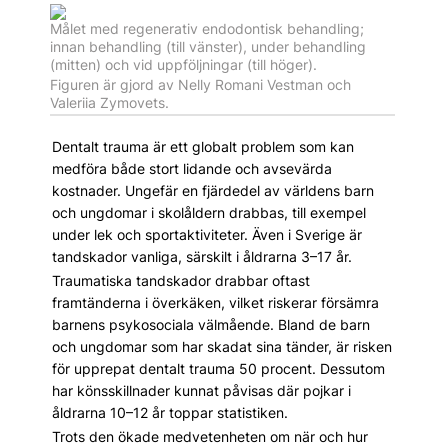
Målet med regenerativ endodontisk behandling;
innan behandling (till vänster), under behandling
(mitten) och vid uppföljningar (till höger).
Figuren är gjord av Nelly Romani Vestman och
Valeriia Zymovets.
Dentalt trauma är ett globalt problem som kan
medföra både stort lidande och avsevärda
kostnader. Ungefär en fjärdedel av världens barn
och ungdomar i skolåldern drabbas, till exempel
under lek och sportaktiviteter. Även i Sverige är
tandskador vanliga, särskilt i åldrarna 3–17 år.
Traumatiska tandskador drabbar oftast
framtänderna i överkäken, vilket riskerar försämra
barnens psykosociala välmående. Bland de barn
och ungdomar som har skadat sina tänder, är risken
för upprepat dentalt trauma 50 procent. Dessutom
har könsskillnader kunnat påvisas där pojkar i
åldrarna 10–12 år toppar statistiken.
Trots den ökade medvetenheten om när och hur