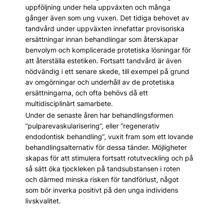
uppföljning under hela uppväxten och många
gånger även som ung vuxen. Det tidiga behovet av
tandvård under uppväxten innefattar provisoriska
ersättningar innan behandlingar som återskapar
benvolym och komplicerade protetiska lösningar för
att återställa estetiken. Fortsatt tandvård är även
nödvändig i ett senare skede, till exempel på grund
av omgörningar och underhåll av de protetiska
ersättningarna, och ofta behövs då ett
multidisciplinärt samarbete.
Under de senaste åren har behandlingsformen
”pulparevaskularisering”, eller ”regenerativ
endodontisk behandling”, vuxit fram som ett lovande
behandlingsalternativ för dessa tänder. Möjligheter
skapas för att stimulera fortsatt rotutveckling och på
så sätt öka tjockleken på tandsubstansen i roten
och därmed minska risken för tandförlust, något
som bör inverka positivt på den unga individens
livskvalitet.