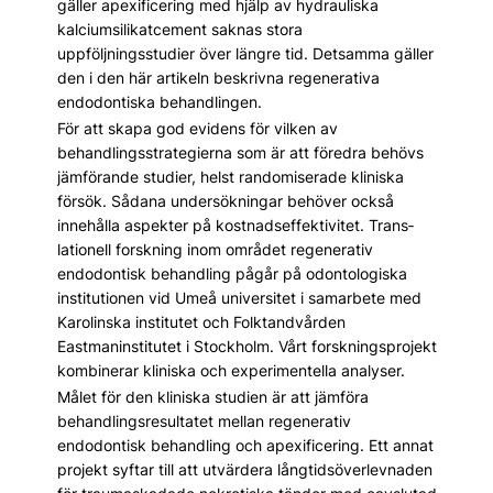
gäller apexificering med hjälp av hydrauliska
kalciumsilikatcement saknas stora
uppföljningsstudier över längre tid. Detsamma gäller
den i den här artikeln beskrivna regenerativa
endodontiska behandlingen.
För att skapa god evidens för vilken av
behandlingsstrategierna som är att föredra behövs
jämförande studier, helst randomiserade kliniska
försök. Sådana undersökningar behöver också
innehålla aspekter på kostnadseffektivitet. Trans­
lationell forskning inom området regenerativ
endodontisk behandling pågår på odontologiska
institutionen vid Umeå universitet i samarbete med
Karolinska institutet och Folktandvården
Eastmaninstitutet i Stockholm. Vårt forskningsprojekt
kombinerar kliniska och experimentella analyser.
Målet för den kliniska studien är att jämföra
behandlingsresultatet mellan regenerativ
endodontisk behandling och apexificering. Ett annat
projekt syftar till att utvärdera långtidsöverlevnaden