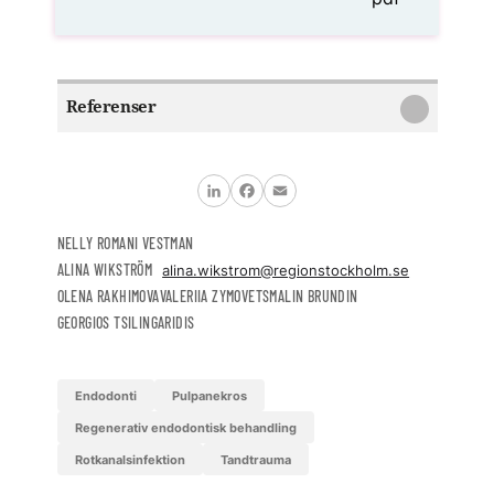
Referenser
LinkedIn
Facebook
Email
NELLY ROMANI VESTMAN
ALINA WIKSTRÖM
alina.wikstrom@regionstockholm.se
OLENA RAKHIMOVA
VALERIIA ZYMOVETS
MALIN BRUNDIN
GEORGIOS TSILINGARIDIS
endodonti
pulpanekros
regenerativ endodontisk behandling
rotkanalsinfektion
tandtrauma