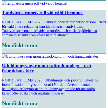
Tandvårdsteamets roll vid våld i hemmet
NORDISKT TEMA 2026: Artikeln belyser hur personer som utsatts
för våld i nära relationer kan identifieras i tandvården.
Tandvårdspersonal har både en juridisk och etisk skyldighet att
anmäla misstankar om våld i nära relationer.
Nordiskt tema
Utbildningsvägar inom rättsodontologi – och
framtidsutsikter
NORDISKT TEMA 2026: Utbildnings- och jobbmöjligheterna
inom rättsodontologi ser olika ut i Norden. Även om antalet
heltidsjobb är begränsat är utbildning avgörande för att stödja
katastrofberedskap och rättsliga processer.
Nordiskt tema