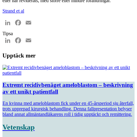
eller har reviderats, med större eller mindre förändringar.
Strand et al
LinkedIn
Facebook
Email
Tipsa
LinkedIn
Facebook
Email
Upptäck mer
Extremt recidivbenäget ameloblastom – beskrivning
av ett unikt patientfall
En kvinna med ameloblastom fick under en 45-årsperiod sju återfall,
trots upprepad kirurgisk behandling. Denna fallpresentation belyser
bland annat allmäntandläkarens roll i tidig upptäckt och remittering.
Vetenskap