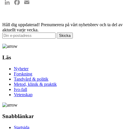
LinkedIn
Facebook
Email
Håll dig uppdaterad!
Prenumerera på vårt nyhetsbrev och ta del av
aktuellt varje vecka.
Läs
Nyheter
Forskning
Tandvård & politik
Metod, klinik & praktik
Ivo-fall
Vetenskap
Snabblänkar
Startsida