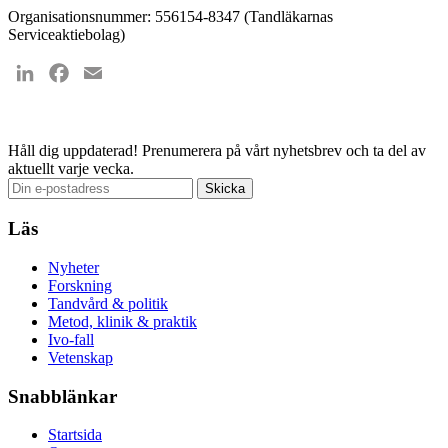
Organisationsnummer: 556154-8347 (Tandläkarnas
Serviceaktiebolag)
LinkedIn
Facebook
Email
Håll dig uppdaterad!
Prenumerera på vårt nyhetsbrev och ta del av
aktuellt varje vecka.
Läs
Nyheter
Forskning
Tandvård & politik
Metod, klinik & praktik
Ivo-fall
Vetenskap
Snabblänkar
Startsida