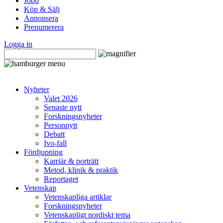
Jobb
Köp & Sälj
Annonsera
Prenumerera
Logga in
Nyheter
Valet 2026
Senaste nytt
Forskningsnyheter
Personnytt
Debatt
Ivo-fall
Fördjupning
Karriär & porträtt
Metod, klinik & praktik
Reportaget
Vetenskap
Vetenskapliga artiklar
Forskningsnyheter
Vetenskapligt nordiskt tema