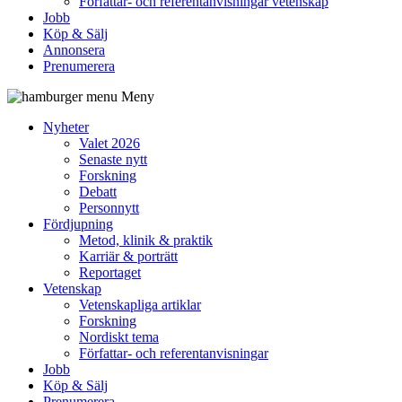
Författar- och referentanvisningar vetenskap
Jobb
Köp & Sälj
Annonsera
Prenumerera
Meny
Nyheter
Valet 2026
Senaste nytt
Forskning
Debatt
Personnytt
Fördjupning
Metod, klinik & praktik
Karriär & porträtt
Reportaget
Vetenskap
Vetenskapliga artiklar
Forskning
Nordiskt tema
Författar- och referentanvisningar
Jobb
Köp & Sälj
Prenumerera