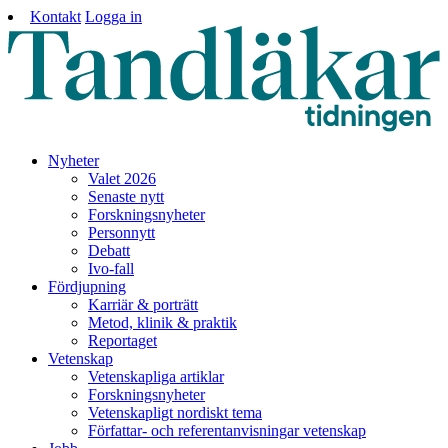
Kontakt
Logga in
Nyheter
Valet 2026
Senaste nytt
Forskningsnyheter
Personnytt
Debatt
Ivo-fall
Fördjupning
Karriär & porträtt
Metod, klinik & praktik
Reportaget
Vetenskap
Vetenskapliga artiklar
Forskningsnyheter
Vetenskapligt nordiskt tema
Författar- och referentanvisningar vetenskap