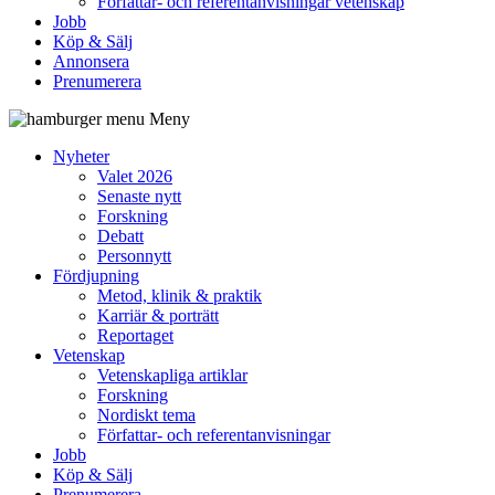
Författar- och referentanvisningar vetenskap
Jobb
Köp & Sälj
Annonsera
Prenumerera
Meny
Nyheter
Valet 2026
Senaste nytt
Forskning
Debatt
Personnytt
Fördjupning
Metod, klinik & praktik
Karriär & porträtt
Reportaget
Vetenskap
Vetenskapliga artiklar
Forskning
Nordiskt tema
Författar- och referentanvisningar
Jobb
Köp & Sälj
Prenumerera