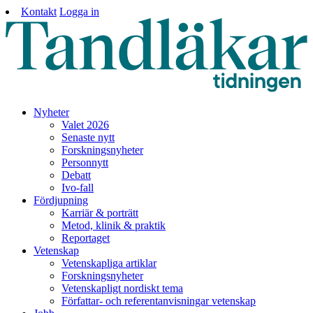
Kontakt
Logga in
Nyheter
Valet 2026
Senaste nytt
Forskningsnyheter
Personnytt
Debatt
Ivo-fall
Fördjupning
Karriär & porträtt
Metod, klinik & praktik
Reportaget
Vetenskap
Vetenskapliga artiklar
Forskningsnyheter
Vetenskapligt nordiskt tema
Författar- och referentanvisningar vetenskap