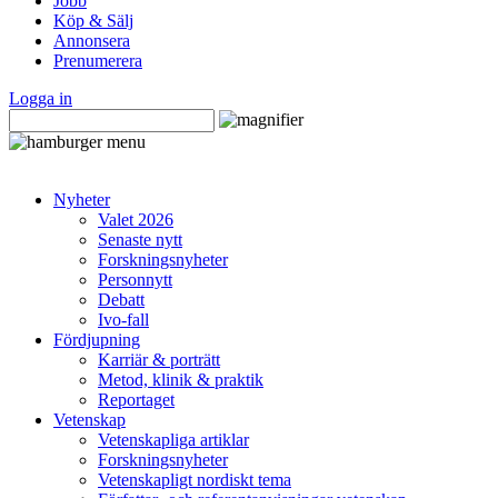
Jobb
Köp & Sälj
Annonsera
Prenumerera
Logga in
Nyheter
Valet 2026
Senaste nytt
Forskningsnyheter
Personnytt
Debatt
Ivo-fall
Fördjupning
Karriär & porträtt
Metod, klinik & praktik
Reportaget
Vetenskap
Vetenskapliga artiklar
Forskningsnyheter
Vetenskapligt nordiskt tema