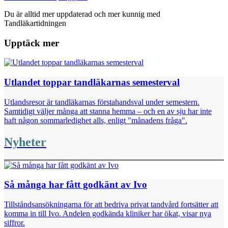
Du är alltid mer uppdaterad och mer kunnig med
Tandläkartidningen
Upptäck mer
Utlandet toppar tandläkarnas semesterval
Utlandsresor är tandläkarnas förstahandsval under semestern.
Samtidigt väljer många att stanna hemma – och en av sju har inte
haft någon sommarledighet alls, enligt "månadens fråga".
Nyheter
Så många har fått godkänt av Ivo
Tillståndsansökningarna för att bedriva privat tandvård fortsätter att
komma in till Ivo. Andelen godkända kliniker har ökat, visar nya
siffror.