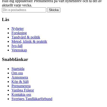
Håll dig uppdaterad!
Prenumerera på vårt nyhetsbrev och ta del av
aktuellt varje vecka.
Läs
Nyheter
Forskning
Tandvård & politik
Metod, klinik & praktik
Ivo-fall
Vetenskap
Snabblänkar
Startsida
Om oss
Annonsera
Köp & Sälj
Prenumerera
Vanliga Frågor
Kontakta oss
Sveriges Tandläkarförbund