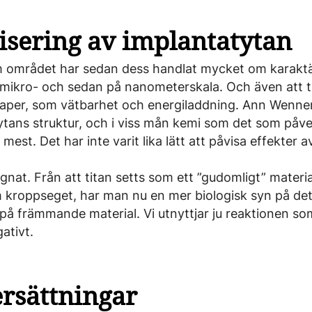
isering av implantatytan
 området har sedan dess handlat mycket om karaktär
-, mikro- och sedan på nanometerskala. Och även att t
kaper, som vätbarhet och energiladdning. Ann Wenne
å ytans struktur, och i viss mån kemi som det som påv
mest. Det har inte varit lika lätt att påvisa effekter a
nat. Från att titan setts som ett ”gudomligt” mater
 kroppseget, har man nu en mer biologisk syn på det 
på främmande material. Vi utnyttjar ju reaktionen s
ativt.
rsättningar