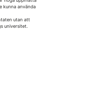
n är noga uppmätta
le kunna använda
ntaten utan att
 universitet.