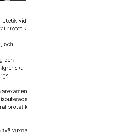
rotetik vid
al protetik
, och
ng och
l­grenska
rgs
karexamen
disputerade
ral protetik
 två vuxna