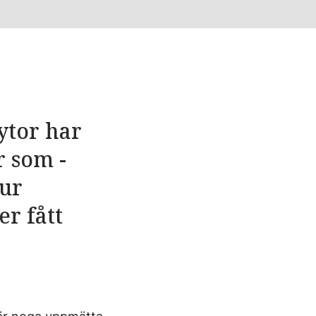
ytor har
r som ­
hur
r fått