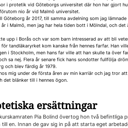
or i protetik vid Göteborgs universitet där hon har gjort h
förutom nio år vid Malmö universitet.
ill Göteborg år 2017, till samma avdelning som jag lämnade 
år i Malmö, men jag har hela tiden bott i Mölndal, och det 
 upp i Borås och var som barn intresserad av att bli veter
t för tandläkaryrket kom kanske från hennes farfar. Han vill
gen i Stockholm, men hans far ville att han skulle ta över fa
och sa nej. Flera år senare fick hans sondotter fullfölja drö
g och blev färdig år 1979.
 hos mig under de första åren av min karriär och jag tror att
det blänker till i hennes ögon.
tetiska ersättningar
urskamraten Pia Bolind övertog hon två befintliga pr
till en. Innan de gav sig in på att starta eget arbet