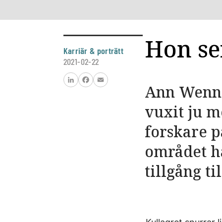
Hon se
Karriär & porträtt
2021-02-22
Ann ­Wenne
LinkedIn
Facebook
Email
vuxit ju m
forskare p
området ha
tillgång t