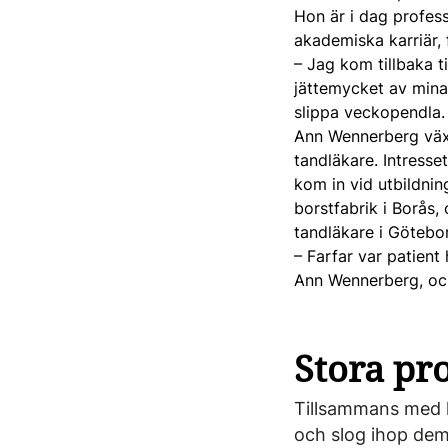
Hon är i dag profess
akademiska karriär, 
– Jag kom tillbaka t
jättemycket av mina 
slippa veckopendla.
Ann Wennerberg växte
tandläkare. Intresse
kom in vid utbildnin
borstfabrik i Borås, 
tandläkare i Götebor
– Farfar var patient
Ann Wennerberg, och 
Stora pro
Tillsammans med k
och slog ihop dem 