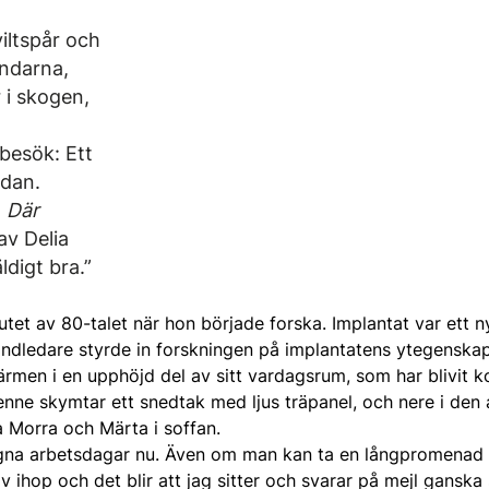
iltspår och
ndarna,
 i skogen,
besök: Ett
edan.
:
Där
av Delia
digt bra.”
slutet av 80-talet när hon började forska. Implantat var ett 
dledare styrde in forskningen på implantatens ytegenskap
ärmen i en upphöjd del av sitt vardagsrum, som har blivit 
ne skymtar ett snedtak med ljus träpanel, och nere i den 
 Morra och ­Märta i soffan.
agna arbetsdagar nu. Även om man kan ta en långpromenad p
iv ihop och det blir att jag sitter och svarar på mejl ganska