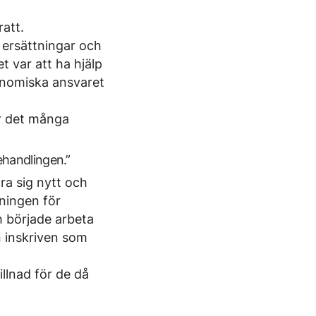
ratt.
 ersättningar och
t var att ha hjälp
konomiska ansvaret
ar det många
ehandlingen.”
ära sig nytt och
ningen för
h började arbeta
n inskriven som
illnad för de då