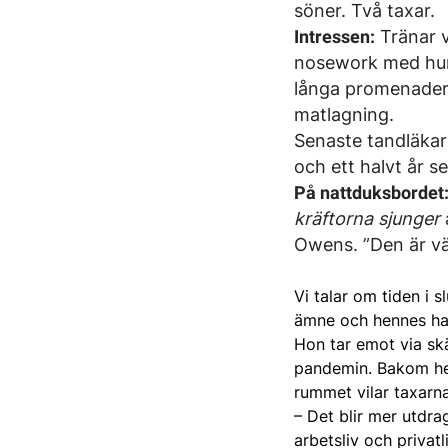
söner. Två taxar.
Intressen:
Tränar v
nosework med hu
långa promenader
matlagning.
Senaste ­tandläkar
och ett halvt år s
På nattduksbordet
kräftorna sjunger
Owens. ”Den är väl
Vi talar om tiden i 
ämne och hennes han
Hon tar emot via sk
pandemin. Bakom hen
rummet vilar taxarna
– Det blir mer utdr
arbetsliv och privatl