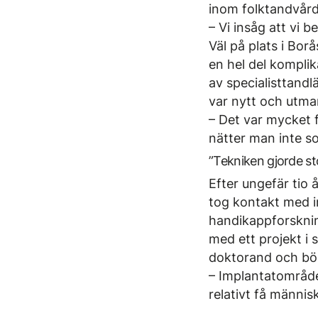
inom folktandvård
– Vi insåg att vi 
Väl på plats i Bor
en hel del komplik
av specialisttandl
var nytt och utm
– Det var mycket 
nätter man inte so
”Tekniken gjorde st
Efter ungefär tio å
tog kontakt med i
handikappforskning
med ett projekt i 
doktorand och bör
– Implantatområdet
relativt få männi