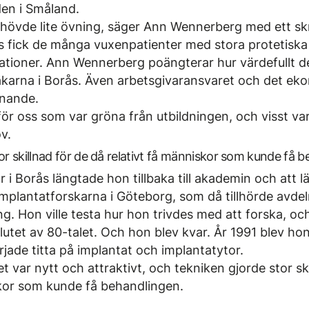
en i Småland.
behövde lite övning, säger Ann Wennerberg med ett sk
ås fick de många vuxen­patienter med stora protetiska
ationer. Ann Wennerberg poängterar hur värdefullt de
äkarna i Borås. Även arbets­givar­ansvaret och det e
anande.
för oss som var gröna från utbildningen, och visst v
v.
or skillnad för de då relativt få människor som kunde få b
r i Borås längtade hon tillbaka till akademin och att l
mplantatforskarna i Göteborg, som då tillhörde avdel
. Hon ville testa hur hon trivdes med att forska, oc
slutet av 80-talet. Och hon blev kvar. År 1991 blev ho
jade titta på implantat och implantatytor.
 var nytt och attraktivt, och tekniken gjorde stor sk
skor som kunde få behandlingen.