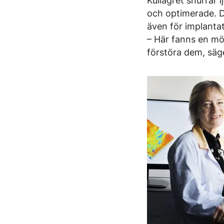
Kullagret snurrar 
och optimerade. 
även för implantat
– Här fanns en möj
förstöra dem, säg