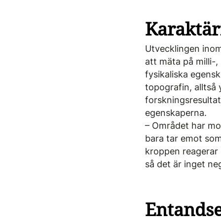
Karaktär
Utvecklingen inom
att mäta på milli
fysikaliska egens
topografin, allts
forskningsresultat 
egenskaperna.
– Området har mog
bara tar emot som
kroppen reagerar 
så det är inget neg
Entandse