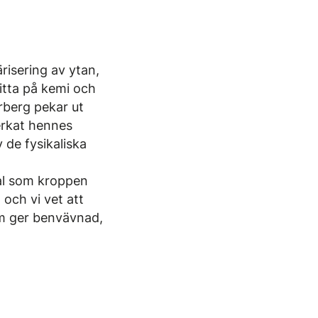
isering av ytan,
itta på kemi och
rberg pekar ut
erkat hennes
v de fysikaliska
ial som kroppen
och vi vet att
om ger benvävnad,