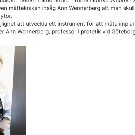
ljudlöst, nästan friktionsfritt. Ytorna i konstruktione
Den mättekniken insåg Ann Wennerberg att man skul
ytor.
lighet att utveckla ett instrument för att mäta impla
er Ann Wennerberg, professor i protetik vid Göteborgs