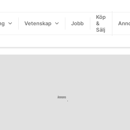
Köp
ng
Vetenskap
Jobb
&
Ann
Sälj
Annons