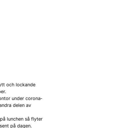
nytt och lockande
er.
kontor under corona­
andra delen av
å lunchen så flyter
 sent på ­dagen.