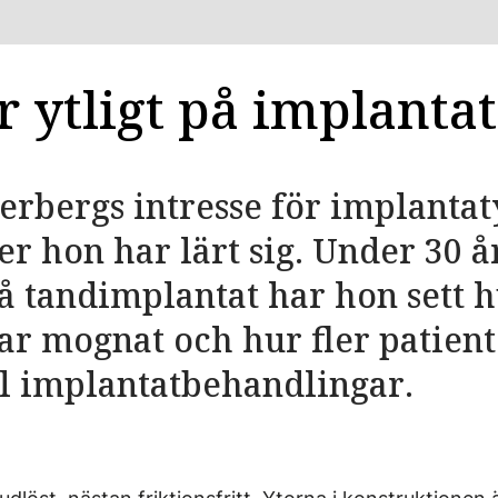
r ytligt på implantat
rbergs intresse för implantat­
er hon har lärt sig. Under 30 å
å tand­implantat har hon sett 
r mognat och hur fler patiente
ill implantat­behandlingar.