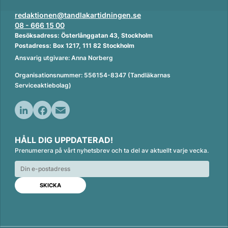
redaktionen@tandlakartidningen.se
08 - 666 15 00
Besöksadress: Österlånggatan 43, Stockholm
Postadress: Box 1217, 111 82 Stockholm
Ansvarig utgivare: Anna Norberg
Organisationsnummer: 556154-8347 (Tandläkarnas
Serviceaktiebolag)
L
F
E
i
a
m
HÅLL DIG UPPDATERAD!
n
c
a
Prenumerera på vårt nyhetsbrev och ta del av aktuellt varje vecka.
k
e
i
e
b
l
d
o
I
o
n
k