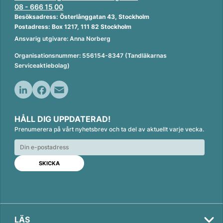
08 - 666 15 00
Besöksadress: Österlånggatan 43, Stockholm
Postadress: Box 1217, 111 82 Stockholm
Ansvarig utgivare: Anna Norberg
Organisationsnummer: 556154-8347 (Tandläkarnas
Serviceaktiebolag)
L
F
E
i
a
m
HÅLL DIG UPPDATERAD!
n
c
a
Prenumerera på vårt nyhetsbrev och ta del av aktuellt varje vecka.
k
e
i
e
b
l
d
o
I
o
n
k
LÄS