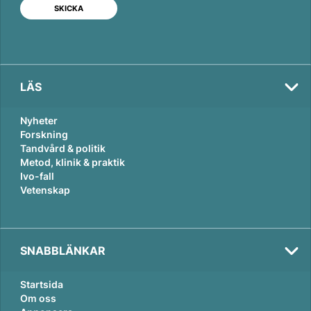
I
o
n
k
LÄS
Nyheter
Forskning
Tandvård & politik
Metod, klinik & praktik
Ivo-fall
Vetenskap
SNABBLÄNKAR
Startsida
Om oss