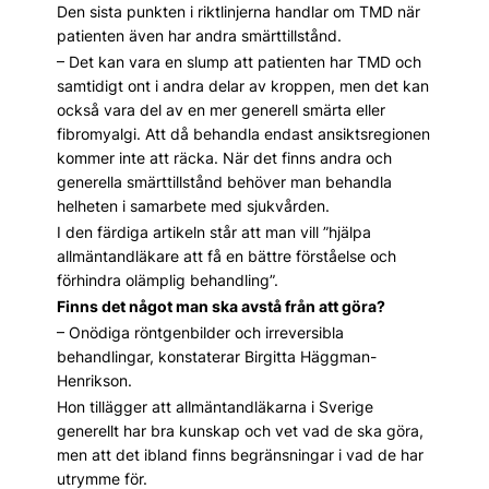
Den sista punkten i riktlinjerna handlar om TMD när
patienten även har andra smärttillstånd.
– Det kan vara en slump att patienten har TMD och
samtidigt ont i andra delar av kroppen, men det kan
också vara del av en mer generell smärta eller
fibromyalgi. Att då behandla endast ansiktsregionen
kommer inte att räcka. När det finns andra och
generella smärttillstånd behöver man behandla
helheten i samarbete med sjukvården.
I den färdiga artikeln står att man vill ”hjälpa
allmäntandläkare att få en bättre förståelse och
förhindra olämplig behandling”.
Finns det något man ska avstå från att göra?
– Onödiga röntgenbilder och irreversibla
behandlingar, konstaterar Birgitta Häggman-
Henrikson.
Hon tillägger att allmäntandläkarna i Sverige
generellt har bra kunskap och vet vad de ska göra,
men att det ibland finns begränsningar i vad de har
utrymme för.