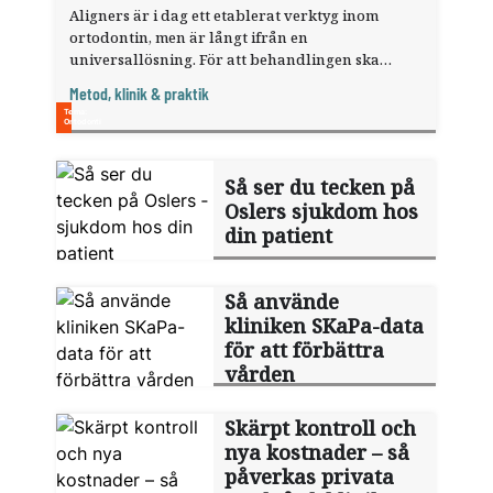
Aligners är i dag ett etablerat verktyg inom
ortodontin, men är långt ifrån en
universallösning. För att behandlingen ska
lyckas krävs noggrann diagnostik, realistisk
Metod, klinik & praktik
planering och rätt patienturval.
Så ser du tecken på
Oslers ­sjukdom hos
din patient
Så använde
kliniken SKaPa-data
för att förbättra
vården
Skärpt kontroll och
nya kostnader – så
påverkas privata