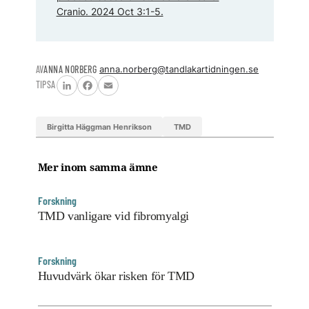
Cranio. 2024 Oct 3:1-5.
AV
ANNA NORBERG
anna.norberg@tandlakartidningen.se
TIPSA
LinkedIn
Facebook
Email
Birgitta Häggman Henrikson
TMD
Mer inom samma ämne
Forskning
TMD vanligare vid fibromyalgi
Forskning
Huvudvärk ökar risken för TMD