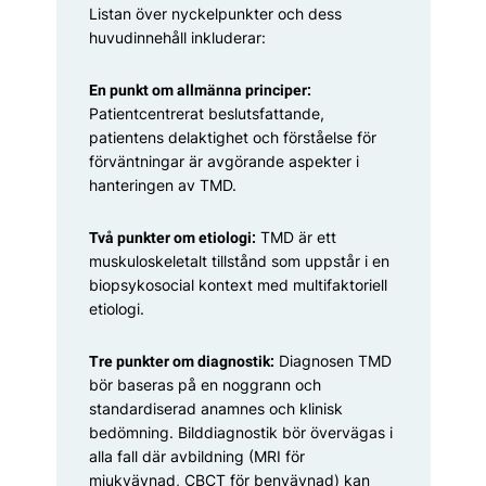
Listan över nyckelpunkter och dess
huvudinnehåll inkluderar:
En punkt om allmänna principer:
Patientcentrerat beslutsfattande,
patientens del­aktighet och förståelse för
förväntningar är avgörande aspekter i
hanteringen av TMD.
TMD är ett
Två punkter om etiologi:
muskulo­skeletalt tillstånd som uppstår i en
bio­psyko­social kontext med multifaktoriell
etiologi.
Diagnosen TMD
Tre punkter om diagnostik:
bör baseras på en noggrann och
standardiserad anamnes och klinisk
bedömning. Bilddiagnostik bör övervägas i
alla fall där avbildning (MRI för
mjukvävnad, CBCT för benvävnad) kan