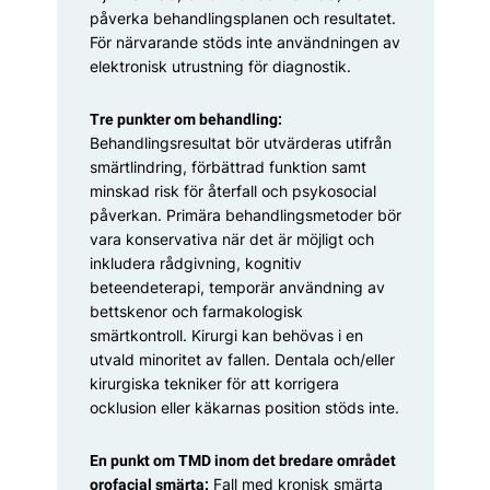
påverka behandlingsplanen och resultatet.
För närvarande stöds inte använd­ningen av
elektronisk utrustning för dia­gnostik.
Tre punkter om behandling:
Behandlingsresultat bör utvärderas utifrån
smärtlindring, förbättrad funktion samt
minskad risk för återfall och psykosocial
påverkan. ­Primära behandlingsmetoder bör
vara konservativa när det är möjligt och
inkludera råd­givning, kognitiv
beteendeterapi, temporär användning av
bettskenor och farmakologisk
smärtkontroll. Kirurgi kan behövas i en
utvald minoritet av fallen. Dentala och/eller
kirurgiska tekniker för att korrigera
ocklusion eller käkar­nas position stöds inte.
En punkt om TMD inom det bredare ­området
Fall med ­kronisk smärta
orofacial smärta: