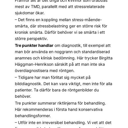
Framför allt är det unga och kvinnor som drabbas
mest av TMD, parallellt med att stressrelaterade
sjukdomar ökar.
– Det finns en koppling mellan stress-mående-
smärta, där stressbelastning ger en större risk för
kronisk smärta. Därför behöver vi se smärta i ett
större perspektiv.
Tre punkter handlar
om diagnostik, till exempel att
man bör använda en noggrann och standardiserad
anamnes och klinisk bedömning. Här trycker Birgitta
Häggman-Henrikson särskilt på att man inte ska
överdiagnostisera med röntgen.
– Tidigare har man förlitat sig mycket på
bilddiagnostik. Det kan vara viktigt, men inte för alla
patienter. Ta därför bara de röntgenbilder du
behöver.
Tre punkter summerar riktlinjerna för behandling.
Här rekommenderas i första hand konservativa
behandlingsformer.
– Utför inte en irreversibel behandling. Vi vet att det