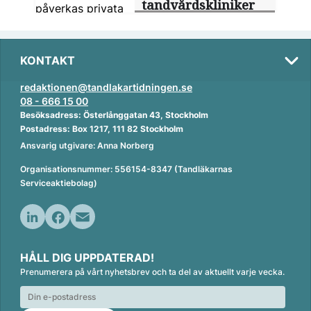
tandvårdskliniker
KONTAKT
redaktionen@tandlakartidningen.se
08 - 666 15 00
Besöksadress: Österlånggatan 43, Stockholm
Postadress: Box 1217, 111 82 Stockholm
Ansvarig utgivare: Anna Norberg
Organisationsnummer: 556154-8347 (Tandläkarnas
Serviceaktiebolag)
L
F
E
i
a
m
HÅLL DIG UPPDATERAD!
n
c
a
Prenumerera på vårt nyhetsbrev och ta del av aktuellt varje vecka.
k
e
i
e
b
l
d
o