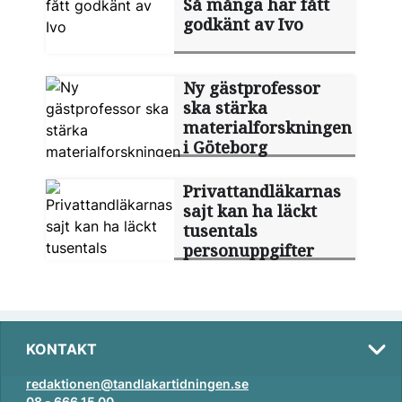
Så många har fått
godkänt av Ivo
Ny gästprofessor
ska stärka
materialforskningen
i Göteborg
Privattandläkarnas
sajt kan ha läckt
tusentals
personuppgifter
KONTAKT
redaktionen@tandlakartidningen.se
08 - 666 15 00