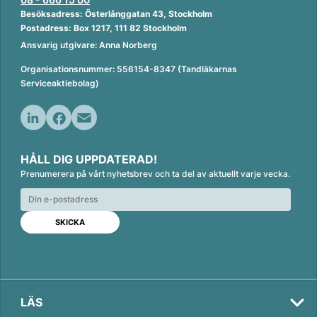
Besöksadress: Österlånggatan 43, Stockholm
Postadress: Box 1217, 111 82 Stockholm
Ansvarig utgivare: Anna Norberg
Organisationsnummer: 556154-8347 (Tandläkarnas
Serviceaktiebolag)
L
F
E
i
a
m
HÅLL DIG UPPDATERAD!
n
c
a
Prenumerera på vårt nyhetsbrev och ta del av aktuellt varje vecka.
k
e
i
e
b
l
d
o
I
o
n
k
LÄS