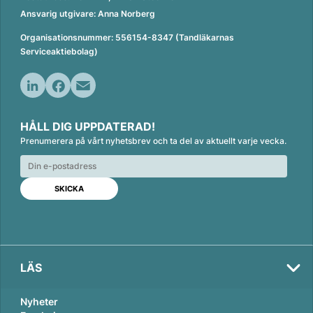
Ansvarig utgivare: Anna Norberg
Organisationsnummer: 556154-8347 (Tandläkarnas
Serviceaktiebolag)
L
F
E
i
a
m
HÅLL DIG UPPDATERAD!
n
c
a
Prenumerera på vårt nyhetsbrev och ta del av aktuellt varje vecka.
k
e
i
e
b
l
d
o
I
o
n
k
LÄS
Nyheter