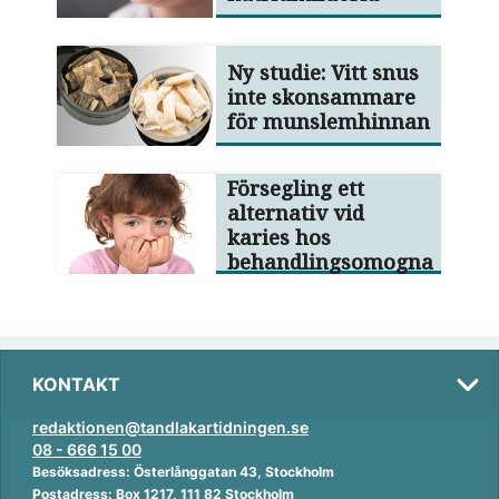
Ny studie: Vitt snus
inte skonsammare
för munslemhinnan
Försegling ett
alternativ vid
karies hos
behandlingsomogna
KONTAKT
redaktionen@tandlakartidningen.se
08 - 666 15 00
Besöksadress: Österlånggatan 43, Stockholm
Postadress: Box 1217, 111 82 Stockholm