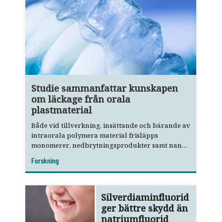
Studie sammanfattar kunskapen
om läckage från orala
plastmaterial
Både vid tillverkning, insättande och bärande av
intraorala polymera material frisläpps
monomerer, nedbrytningsprodukter samt nano-
och mikropartiklar.
Forskning
Silverdiaminfluorid
ger bättre skydd än
natriumfluorid