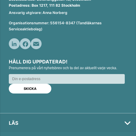
Postadress: Box 1217, 111 82 Stockholm
Ansvarig utgivare: Anna Norberg
Organisationsnummer: 556154-8347 (Tandläkarnas
Serviceaktiebolag)
L
F
E
i
a
m
HÅLL DIG UPPDATERAD!
n
c
a
Prenumerera på vårt nyhetsbrev och ta del av aktuellt varje vecka.
k
e
i
e
b
l
d
o
I
o
n
k
LÄS