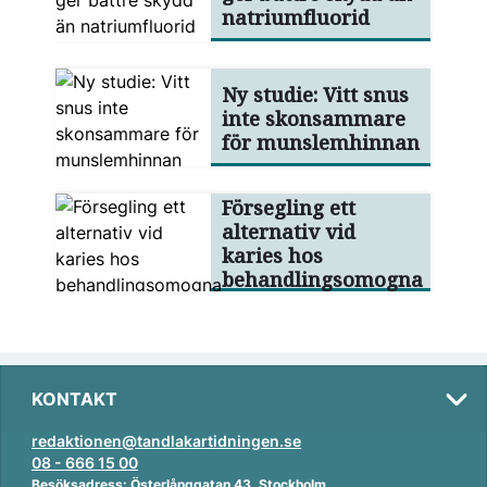
natriumfluorid
Ny studie: Vitt snus
inte skonsammare
för munslemhinnan
Försegling ett
alternativ vid
karies hos
behandlingsomogna
KONTAKT
redaktionen@tandlakartidningen.se
08 - 666 15 00
Besöksadress: Österlånggatan 43, Stockholm