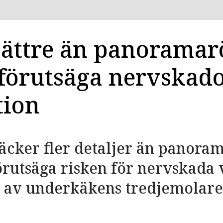
ättre än panoramar
t förutsäga nervskad
tion
äcker fler detaljer än panora
rutsäga risken för nervskada 
n av underkäkens tredjemolare