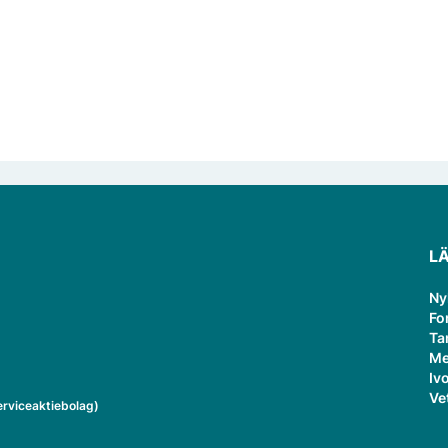
och traditionellt snus.
L
Ny
Fo
Ta
Me
Ivo
Ve
rviceaktiebolag)