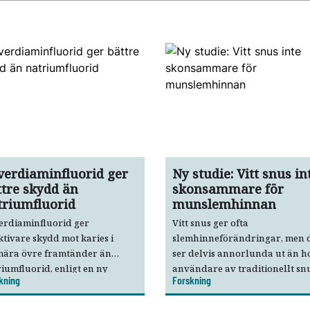
lverdiaminfluorid ger
Ny studie: Vitt snus in
ttre skydd än
skonsammare för
triumfluorid
munslemhinnan
erdiaminfluorid ger
Vitt snus ger ofta
ktivare skydd mot karies i
slemhinneförändringar, men 
mära övre framtänder än
ser delvis annorlunda ut än h
iumfluorid, enligt en ny
användare av traditionellt snu
kning
Forskning
sisk studie.
Det visar den första svenska
kliniska jämförelsen mellan vi