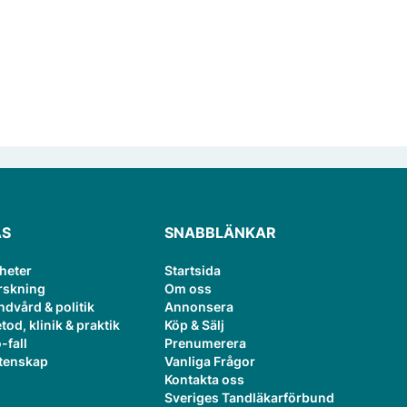
ÄS
SNABBLÄNKAR
heter
Startsida
rskning
Om oss
ndvård & politik
Annonsera
tod, klinik & praktik
Köp & Sälj
-fall
Prenumerera
tenskap
Vanliga Frågor
Kontakta oss
Sveriges Tandläkarförbund