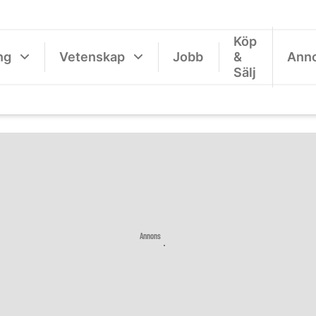
Köp
ng
Vetenskap
Jobb
&
Ann
Sälj
Annons