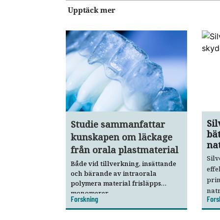
Upptäck mer
Si
Studie sammanfattar
bä
kunskapen om läckage
na
från orala plastmaterial
Silv
Både vid tillverkning, insättande
effe
och bärande av intraorala
pri
polymera material frisläpps
natr
monomerer,
Forskning
Fors
kine
nedbrytningsprodukter samt
nano- och mikropartiklar.