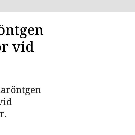
öntgen
or vid
maröntgen
vid
r.