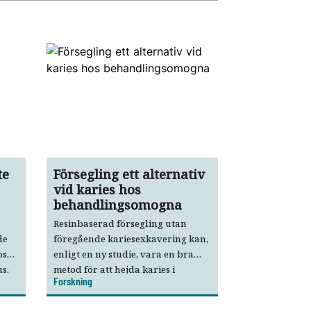
te
Försegling ett alternativ
vid karies hos
behandlingsomogna
Resinbaserad försegling utan
de
föregående kariesexkavering kan,
os
enligt en ny studie, vara en bra
s.
metod för att hejda karies i
Forskning
primära molarer hos
tt
behandlings­omogna barn.