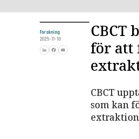
CBCT b
Forskning
2025-11-10
för at
LinkedIn
Facebook
Email
extrak
CBCT uppt
som kan fö
extraktio