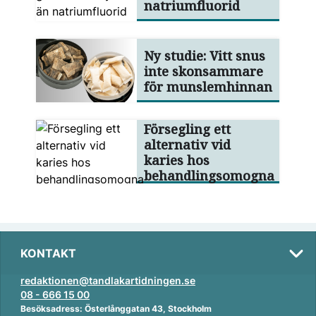
natriumfluorid
Ny studie: Vitt snus
inte skonsammare
för munslemhinnan
Försegling ett
alternativ vid
karies hos
behandlingsomogna
KONTAKT
redaktionen@tandlakartidningen.se
08 - 666 15 00
Besöksadress: Österlånggatan 43, Stockholm