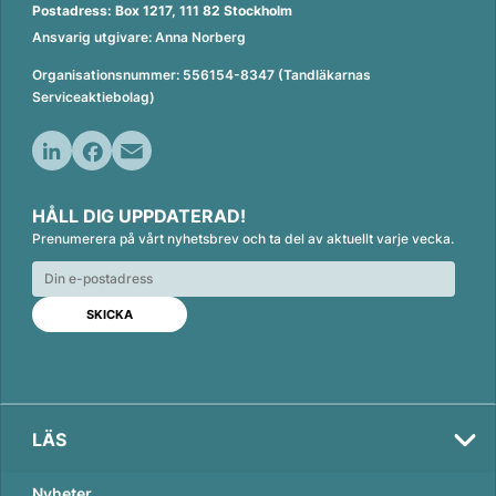
Postadress: Box 1217, 111 82 Stockholm
Ansvarig utgivare: Anna Norberg
Organisationsnummer: 556154-8347 (Tandläkarnas
Serviceaktiebolag)
L
F
E
i
a
m
HÅLL DIG UPPDATERAD!
n
c
a
Prenumerera på vårt nyhetsbrev och ta del av aktuellt varje vecka.
k
e
i
e
b
l
d
o
I
o
n
k
LÄS
Nyheter