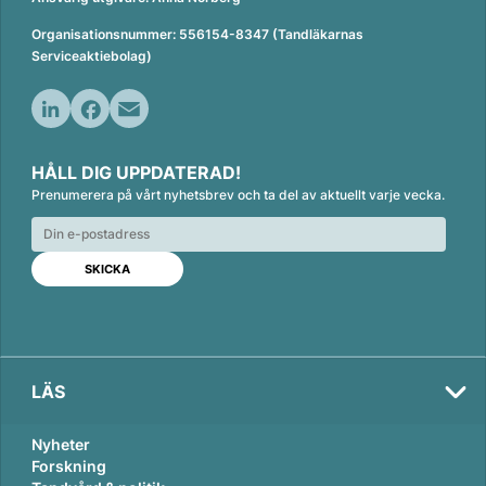
Organisationsnummer: 556154-8347 (Tandläkarnas
Serviceaktiebolag)
L
F
E
i
a
m
HÅLL DIG UPPDATERAD!
n
c
a
Prenumerera på vårt nyhetsbrev och ta del av aktuellt varje vecka.
k
e
i
e
b
l
d
o
I
o
n
k
LÄS
Nyheter
Forskning