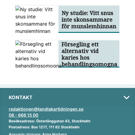
Ny studie: Vitt snus
inte skonsammare
för munslemhinnan
Försegling ett
alternativ vid
karies hos
behandlingsomogna
KONTAKT
redaktionen@tandlakartidningen.se
08 - 666 15 00
Besöksadress: Österlånggatan 43, Stockholm
Postadress: Box 1217, 111 82 Stockholm
Ansvarig utgivare: Anna Norberg