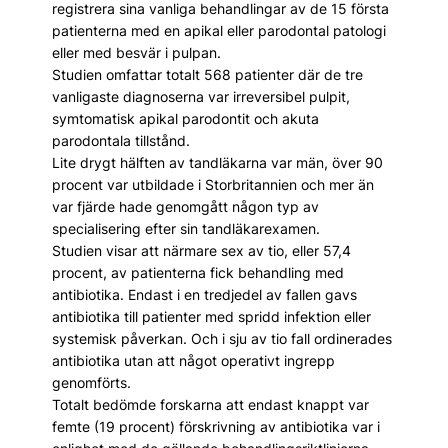
registrera sina vanliga behandlingar av de 15 första
patienterna med en apikal eller parodontal patologi
eller med besvär i pulpan.
Studien omfattar totalt 568 patienter där de tre
vanligaste diagnoserna var irreversibel pulpit,
symtomatisk apikal parodontit och akuta
parodontala tillstånd.
Lite drygt hälften av tandläkarna var män, över 90
procent var utbildade i Storbritannien och mer än
var fjärde hade genomgått någon typ av
specialisering efter sin tandläkarexamen.
Studien visar att närmare sex av tio, eller 57,4
procent, av patienterna fick behandling med
antibiotika. Endast i en tredjedel av fallen gavs
antibiotika till patienter med spridd infektion eller
systemisk påverkan. Och i sju av tio fall ordinerades
antibiotika utan att något operativt ingrepp
genomförts.
Totalt bedömde forskarna att endast knappt var
femte (19 procent) förskrivning av antibiotika var i