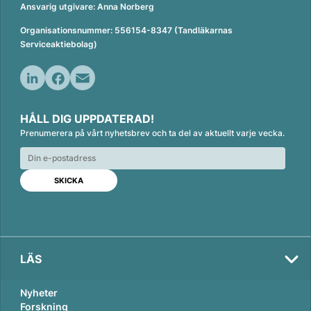
Ansvarig utgivare: Anna Norberg
Organisationsnummer: 556154-8347 (Tandläkarnas
Serviceaktiebolag)
L
F
E
i
a
m
HÅLL DIG UPPDATERAD!
n
c
a
Prenumerera på vårt nyhetsbrev och ta del av aktuellt varje vecka.
k
e
i
e
b
l
d
o
I
o
n
k
LÄS
Nyheter
Forskning