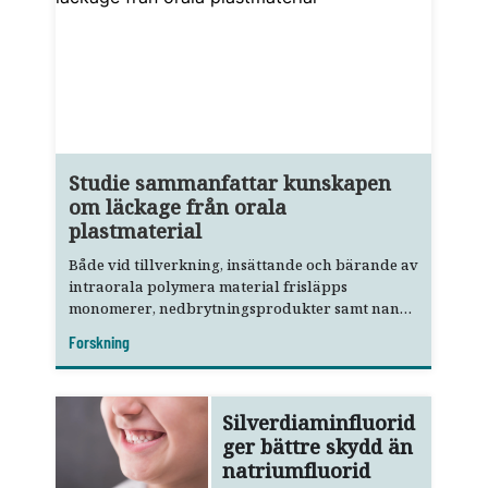
Studie sammanfattar kunskapen
om läckage från orala
plastmaterial
Både vid tillverkning, insättande och bärande av
intraorala polymera material frisläpps
monomerer, nedbrytningsprodukter samt nano-
och mikropartiklar.
Forskning
Silverdiaminfluorid
ger bättre skydd än
natriumfluorid