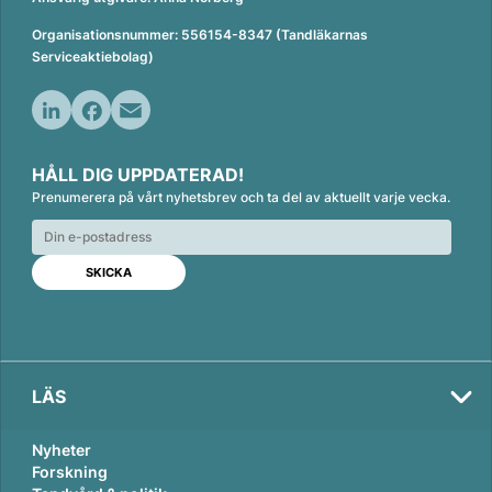
Organisationsnummer: 556154-8347 (Tandläkarnas
Serviceaktiebolag)
L
F
E
i
a
m
HÅLL DIG UPPDATERAD!
n
c
a
Prenumerera på vårt nyhetsbrev och ta del av aktuellt varje vecka.
k
e
i
e
b
l
d
o
I
o
n
k
LÄS
Nyheter
Forskning