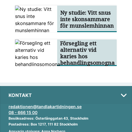
Ny studie: Vitt snus
inte skonsammare
för munslemhinnan
Försegling ett
alternativ vid
karies hos
behandlingsomogna
KONTAKT
redaktionen@tandlakartidningen.se
08 - 666 15 00
Besöksadress: Österlånggatan 43, Stockholm
Postadress: Box 1217, 111 82 Stockholm
Ansvarig utgivare: Anna Norberg