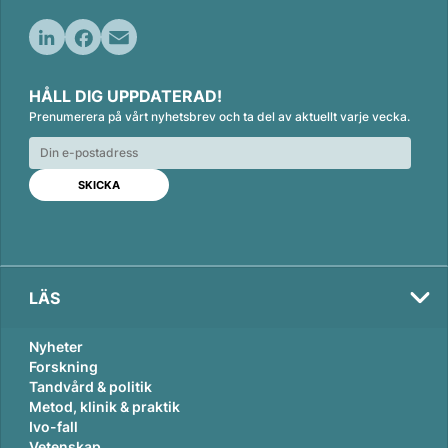
L
F
E
i
a
m
HÅLL DIG UPPDATERAD!
n
c
a
Prenumerera på vårt nyhetsbrev och ta del av aktuellt varje vecka.
k
e
i
e
b
l
d
o
I
o
n
k
LÄS
Nyheter
Forskning
Tandvård & politik
Metod, klinik & praktik
Ivo-fall
Vetenskap