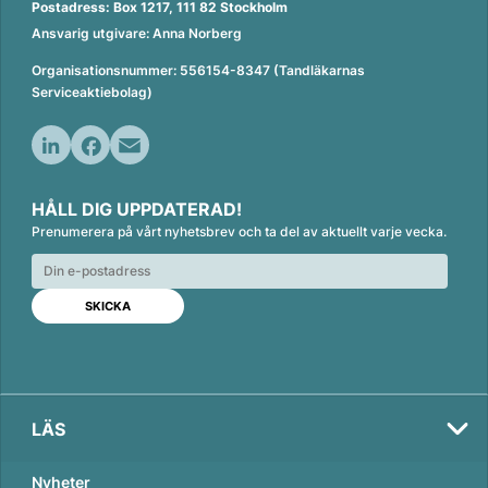
Postadress: Box 1217, 111 82 Stockholm
Ansvarig utgivare: Anna Norberg
Organisationsnummer: 556154-8347 (Tandläkarnas
Serviceaktiebolag)
L
F
E
i
a
m
HÅLL DIG UPPDATERAD!
n
c
a
Prenumerera på vårt nyhetsbrev och ta del av aktuellt varje vecka.
k
e
i
e
b
l
d
o
I
o
n
k
LÄS
Nyheter