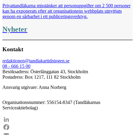
Privattandläkarna misstänker att personuppgifter om 2 500 personer
kan ha exponerats efter att organisationens webbplats utnyttjats
genom en sårbarhet i ett publiceringsverktyg.
Nyheter
Kontakt
redaktionen@tandlakartidningen.se
08 - 666 15 00
Besöksadress: Österlånggatan 43, Stockholm
Postadress: Box 1217, 111 82 Stockholm
Ansvarig utgivare: Anna Norberg
Organisationsnummer: 556154-8347 (Tandläkarnas
Serviceaktiebolag)
LinkedIn
Facebook