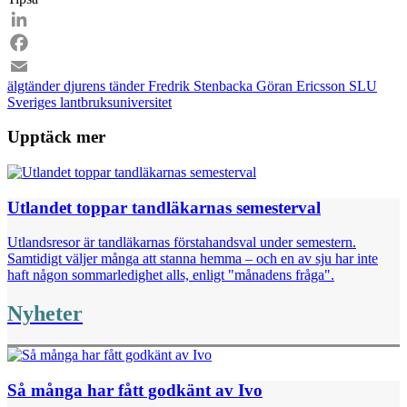
Email
LinkedIn
Facebook
älgtänder
djurens tänder
Fredrik Stenbacka
Göran Ericsson
SLU
Email
Sveriges lantbruksuniversitet
Upptäck mer
Utlandet toppar tandläkarnas semesterval
Utlandsresor är tandläkarnas förstahandsval under semestern.
Samtidigt väljer många att stanna hemma – och en av sju har inte
haft någon sommarledighet alls, enligt "månadens fråga".
Nyheter
Så många har fått godkänt av Ivo