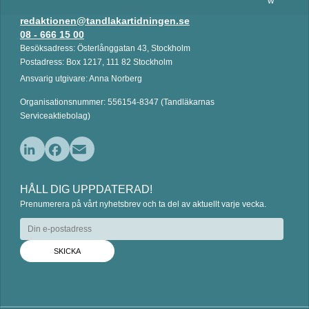
redaktionen@tandlakartidningen.se
08 - 666 15 00
Besöksadress: Österlånggatan 43, Stockholm
Postadress: Box 1217, 111 82 Stockholm
Ansvarig utgivare: Anna Norberg
Organisationsnummer: 556154-8347 (Tandläkarnas
Serviceaktiebolag)
L
F
E
i
a
m
HÅLL DIG UPPDATERAD!
n
c
a
Prenumerera på vårt nyhetsbrev och ta del av aktuellt varje vecka.
k
e
i
e
b
l
d
o
I
o
n
k