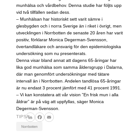
munhälsa och vårdbehov. Denna studie har följts upp
vid två tillfällen sedan dess.
– Munhälsan har historiskt sett varit sämre i
glesbygden och i norra Sverige än i riket i övrigt, men
utvecklingen i Norrbotten de senaste 20 åren har varit
positiv, förklarar Monica Degerman-Svensson,
övertandläkare och ansvarig för den epidemiologiska
undersökning som nu presenterats.
Denna visar bland annat att dagens 65-åringar har
lika god munhälsa som samma åldersgrupp i Dalarna,
där man genomfört undersökningar med tätare
intervall än i Norrbotten. Andelen tandlösa 65-åringar
är nu endast 3 procent jämfört med 41 procent 1991.
– Vi kan konstatera att vår vision ”En frisk mun i alla
åldrar” är på väg att uppfyllas, säger Monica
Degerman-Svensson.
TIPSA
LinkedIn
Facebook
Email
Norrbotten