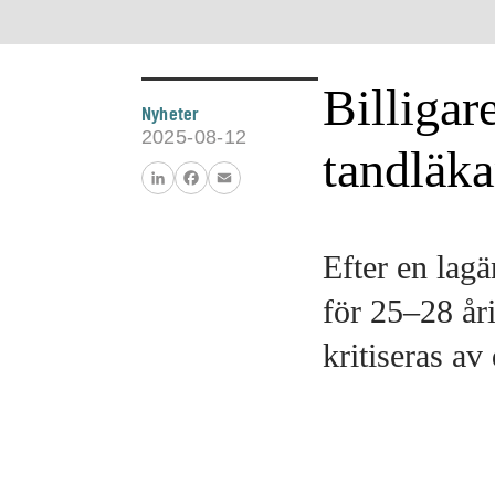
Billigare
Nyheter
2025-08-12
tandläka
LinkedIn
Facebook
Email
Efter en lagä
för 25–28 åri
kritiseras a