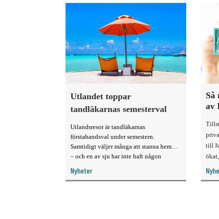
Så 
Utlandet toppar
av 
tandläkarnas semesterval
Till
Utlandsresor är tandläkarnas
priva
förstahandsval under semestern.
till 
Samtidigt väljer många att stanna hemma
– och en av sju har inte haft någon
ökat,
sommarledighet alls, enligt "månadens
Nyheter
Nyhe
fråga".