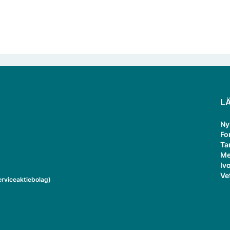
L
Ny
Fo
Ta
Me
Ivo
Ve
rviceaktiebolag)