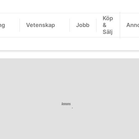
Köp
ng
Vetenskap
Jobb
&
Ann
Sälj
Annons