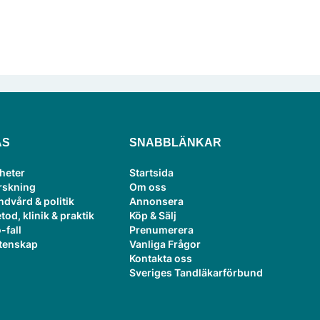
ÄS
SNABBLÄNKAR
heter
Startsida
rskning
Om oss
ndvård & politik
Annonsera
tod, klinik & praktik
Köp & Sälj
-fall
Prenumerera
tenskap
Vanliga Frågor
Kontakta oss
Sveriges Tandläkarförbund