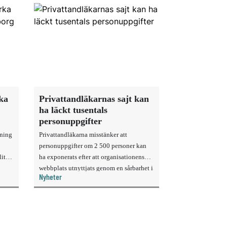
rka
Privattandläkarnas sajt kan
ha läckt tusentals
personuppgifter
sning
Privattandläkarna misstänker att
personuppgifter om 2 500 personer kan
ittu
ha exponerats efter att organisationens
webbplats utnyttjats genom en sårbarhet i
Nyheter
ett publiceringsverktyg.