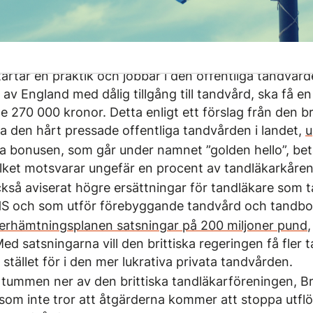
artar en praktik och jobbar i den offentliga tandvår
ar av England med dålig tillgång till tandvård, ska få 
270 000 kronor. Detta enligt ett förslag från den br
rka den hårt pressade offentliga tandvården i landet,
u
ka bonusen, som går under namnet ”golden hello”, betal
ilket motsvarar ungefär en procent av tandläkarkåren
kså aviserat högre ersättningar för tandläkare som 
S och som utför förebyggande tandvård och tandbors
erhämtningsplanen satsningar på 200 miljoner pund
Med satsningarna vill den brittiska regeringen få fler 
stället för i den mer lukrativa privata tandvården.
 tummen ner av den brittiska tandläkarföreningen, Bri
 som inte tror att åtgärderna kommer att stoppa utfl