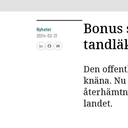
Bonus 
Nyheter
2024-02-21
tandlä
LinkedIn
Facebook
Email
Den offent
knäna. Nu 
återhämtni
landet.