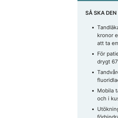
SÅ SKA DEN
Tandläka
kronor e
att ta e
För pati
drygt 67
Tandvård
fluoridl
Mobila t
och i k
Utökning
förhindr