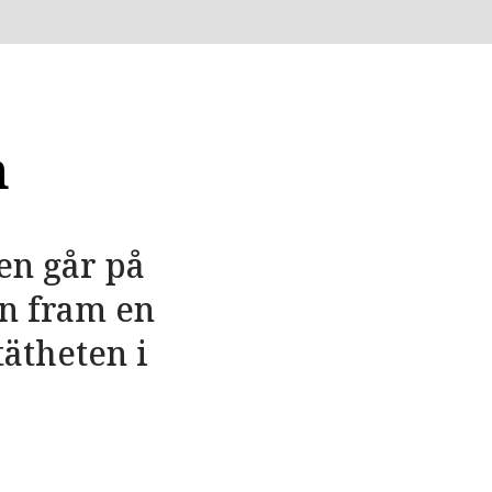
n
en går på
en fram en
ätheten i