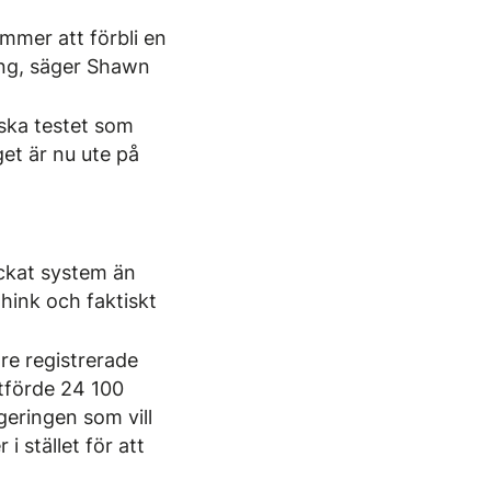
mmer att förbli en
ring, säger Shawn
iska testet som
get är nu ute på
yckat system än
 hink och faktiskt
re registrerade
tförde 24 100
geringen som vill
i stället för att