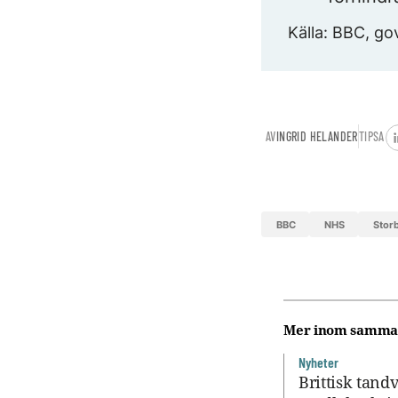
Källa: BBC, go
AV
INGRID HELANDER
TIPSA
BBC
NHS
Stor
Mer inom samma
Nyheter
Brittisk tand