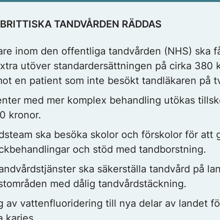
 BRITTISKA TANDVÅRDEN RÄDDAS
re inom den offentliga tandvården (NHS) ska f
xtra utöver standardersättningen på cirka 380 k
mot en patient som inte besökt tandläkaren på tv
enter med mer komplex behandling utökas tillskot
0 kronor.
steam ska besöka skolor och förskolor för att 
ackbehandlingar och stöd med tandborstning.
andvårdstjänster ska säkerställa tandvård på l
ustområden med dålig tandvårdstäckning.
 av vattenfluoridering till nya delar av landet fö
a karies.