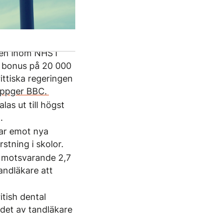
den inom NHS i
en bonus på 20 000
ittiska regeringen
ppger BBC.
as ut till högst
.
tar emot nya
tning i skolor.
, motsvarande 2,7
tandläkare att
tish dental
ödet av tandläkare