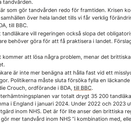
ga tandvården.
 här som gör tandvården redo för framtiden. Krisen ko
samhällen över hela landet tills vi får verklig föränd
A, till BBC.
t tandläkare vill regeringen också slopa det obligator
re behöver göra för att få praktisera i landet. Försla
et kommer att lösa några problem, menar det brittiska
t.
kare är inte mer benägna att hålla fast vid ett missl
egor. Politikerna måste sluta försöka fylla en läckande
ddie Crouch, ordförande i BDA,
till BBC
.
 återhämtningsplanen var totalt drygt 35 200 tandläka
a i England i januari 2024. Under 2022 och 2023 u
ärd inom NHS. Det är för lite anser den brittiska re
e gör mer tandvård inom NHS ”i kombination med, eller 