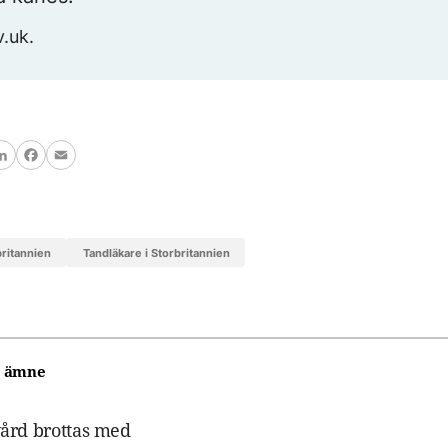
v.uk.
LinkedIn
Facebook
Email
britannien
tandläkare i Storbritannien
 ämne
vård brottas med