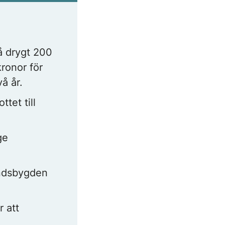
å drygt 200
ronor för
å år.
tet till
ge
andsbygden
r att