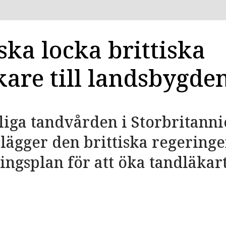
ska locka brittiska
kare till landsbygde
liga tandvården i Storbritanni
lägger den brittiska regering
ngsplan för att öka tandläkart