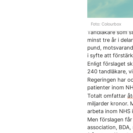
Foto: Colourbox
Tandläkare som st
minst tre år i del
pund, motsvarande 
i syfte att förstä
Enligt förslaget s
240 tandläkare, v
Regeringen har oc
patienter inom NH
Totalt omfattar
åt
miljarder kronor. 
arbeta inom NHS i 
Men förslagen får
association, BDA,