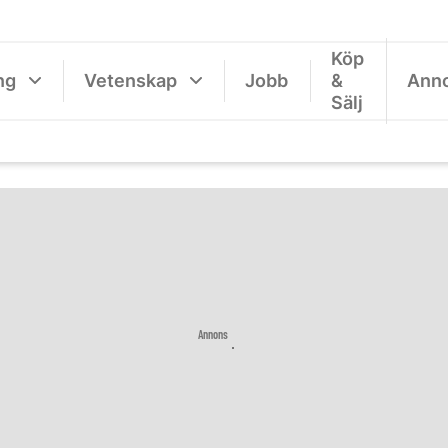
Köp
ng
Vetenskap
Jobb
&
Ann
Sälj
Annons