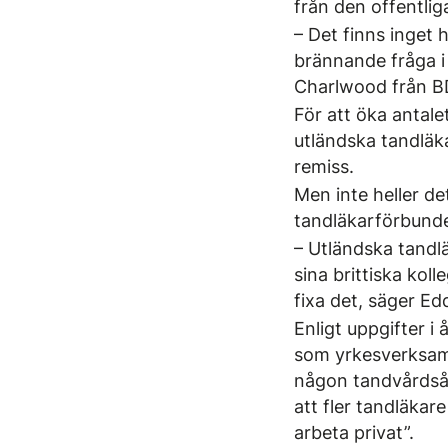
från den offentli
– Det finns inget
brännande fråga i 
Charlwood från BD
För att öka antale
utländska tandläka
remiss.
Men inte heller d
tandläkarförbunde
– Utländska tandlä
sina brittiska koll
fixa det, säger E
Enligt uppgifter i
som yrkesverksamm
någon tandvårdsåtg
att fler tandläkar
arbeta privat”.