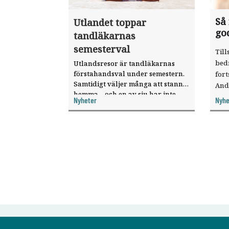
Så
Utlandet toppar
go
tandläkarnas
semesterval
Till
bed
Utlandsresor är tandläkarnas
förstahandsval under semestern.
fort
Samtidigt väljer många att stanna
And
hemma – och en av sju har inte
ökat
Nyheter
Nyhe
haft någon sommarledighet alls,
enligt "månadens fråga".