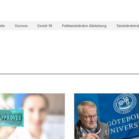
lle
corona
covid-19
Folktandvården Gävleborg
tandvårdstra