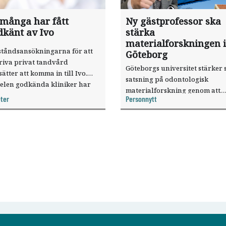
 många har fått
Ny gästprofessor ska
dkänt av Ivo
stärka
materialforskningen i
ståndsansökningarna för att
Göteborg
riva privat tandvård
Göteborgs universitet stärker 
sätter att komma in till Ivo.
satsning på odontologisk
elen godkända kliniker har
materialforskning genom att
, visar nya siffror.
ter
Personnytt
knyta forskaren Pekka Vallittu 
verksamheten som gästprofess