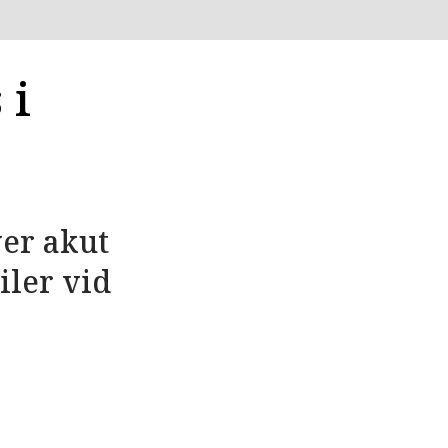
 i
er akut
iler vid