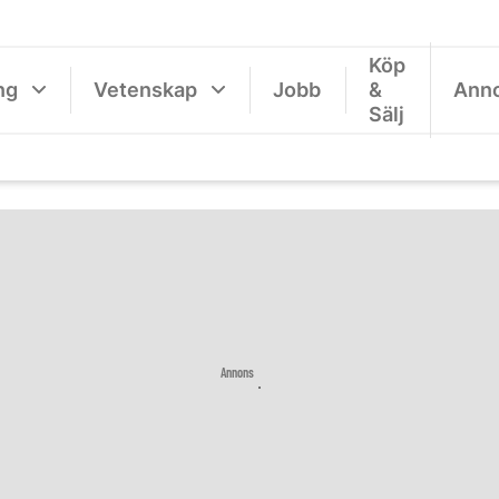
Köp
ng
Vetenskap
Jobb
&
Ann
Sälj
Annons