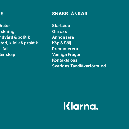
ÄS
SNABBLÄNKAR
heter
Startsida
rskning
Om oss
ndvård & politik
Annonsera
tod, klinik & praktik
Köp & Sälj
-fall
Prenumerera
tenskap
Vanliga Frågor
Kontakta oss
Sveriges Tandläkarförbund