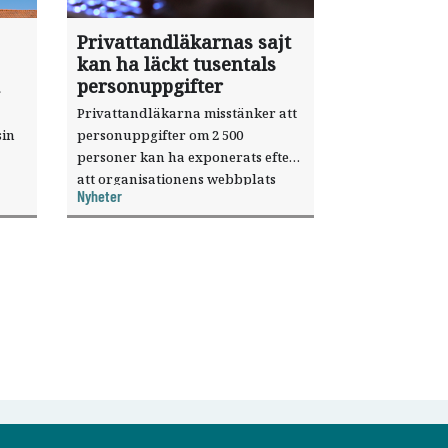
Privattandläkarnas sajt
kan ha läckt tusentals
personuppgifter
Privattandläkarna misstänker att
sin
personuppgifter om 2 500
personer kan ha exponerats efter
att organisationens webbplats
Nyheter
till
utnyttjats genom en sårbarhet i ett
or.
publiceringsverktyg.