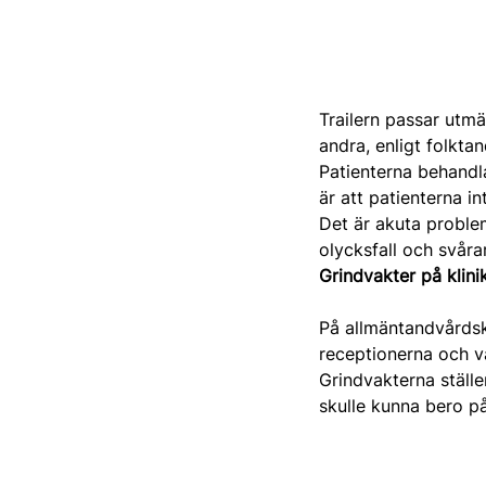
Trailern passar utm
andra, enligt folkta
Patienterna behandl
är att patienterna i
Det är akuta problem
olycksfall och svåra
Grindvakter på klini
På allmäntandvårdskl
receptionerna och 
Grindvakterna ställ
skulle kunna bero på