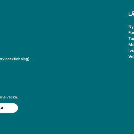
L
Ny
Fo
Ta
Me
Ivo
Ve
rviceaktiebolag)
arje vecka.