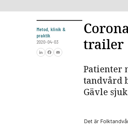
Corona
Metod, klinik &
praktik
trailer
2020-04-03
LinkedIn
Facebook
Email
Patienter
tandvård b
Gävle sjuk
Det är Folktandv