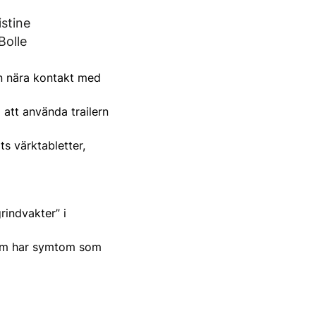
stine
Bolle
an nära kontakt med
att använda trailern
s värktabletter,
rindvakter” i
som har symtom som