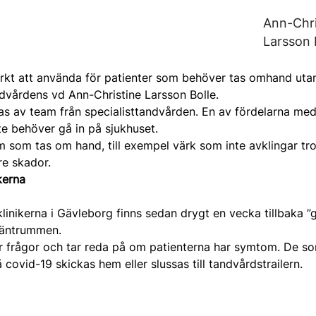
Ann-Chri
Larsson 
ärkt att använda för patienter som behöver tas omhand ut
ndvårdens vd Ann-Christine Larsson Bolle.
as av team från specialisttandvården. En av fördelarna med 
nte behöver gå in på sjukhuset.
 som tas om hand, till exempel värk som inte avklingar trot
re skador.
kerna
inikerna i Gävleborg finns sedan drygt en vecka tillbaka ”g
väntrummen.
er frågor och tar reda på om patienterna har symtom. De 
 covid-19 skickas hem eller slussas till tandvårdstrailern.