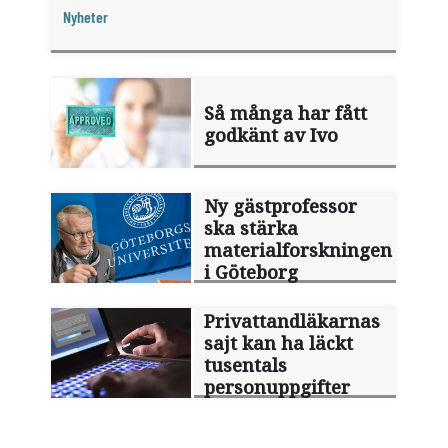
någon sommarledighet alls, enligt "månadens
Nyheter
fråga".
Så många har fått
godkänt av Ivo
Ny gästprofessor
ska stärka
materialforskningen
i Göteborg
Privattandläkarnas
sajt kan ha läckt
tusentals
personuppgifter