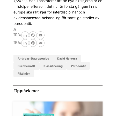
7/2022). Han konstaterar att de nya riktlinjerna är en
milstolpe, eftersom det nu för första gången finns
europeiska riktlinjer för interdisciplinär och
evidensbaserad behandling för samtliga stadier av
parodontit.
AV
TIPSA
LinkedIn
Facebook
Email
TIPSA
LinkedIn
Facebook
Email
Andreas Stavropoulos
David Herrera
EuroPerio10
klassificering
parodontit
riktlinjer
Upptäck mer