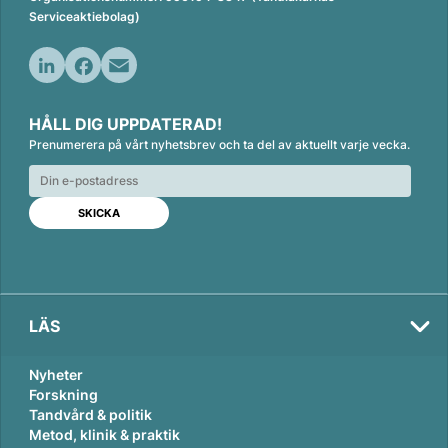
Serviceaktiebolag)
L
F
E
i
a
m
HÅLL DIG UPPDATERAD!
n
c
a
Prenumerera på vårt nyhetsbrev och ta del av aktuellt varje vecka.
k
e
i
e
b
l
d
o
I
o
n
k
LÄS
Nyheter
Forskning
Tandvård & politik
Metod, klinik & praktik