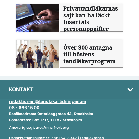
Privattandläkarnas
sajt kan ha läckt
tusentals
personuppgifter
Över 300 antagna
till höstens
tandläkarprogram
KONTAKT
redaktionen@tandlakartidningen.se
08 - 666 15 00
Besöksadress: Österlånggatan 43, Stockholm
Postadress: Box 1217, 111 82 Stockholm
Ansvarig utgivare: Anna Norberg
Organisationsnummer: 556154-8347 (Tandläkarnas