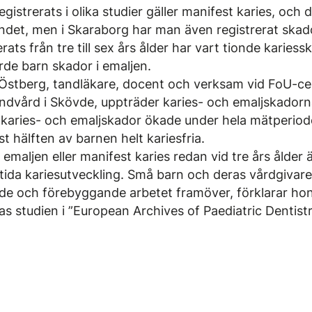
gistrerats i olika studier gäller manifest karies, och d
 landet, men i Skaraborg har man även registrerat skad
ats från tre till sex års ålder har vart tionde karie
ärde barn skador i emaljen.
Östberg, tandläkare, docent och verksam vid FoU-ce
ndvård i Skövde, uppträder karies- och emaljskadorna
 karies- och emaljskador ökade under hela mätperiod
st hälften av barnen helt kariesfria.
 emaljen eller manifest karies redan vid tre års ålder 
tida kariesutveckling. Små barn och deras vårdgivare
nde och förebyggande arbetet framöver, förklarar hon
as studien i ”European Archives of Paediatric Dentistr