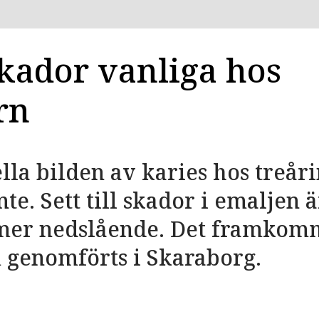
kador vanliga hos
rn
ella bilden av karies hos treår
te. Sett till skador i emaljen 
 mer nedslående. Det framkomm
 genomförts i Skaraborg.