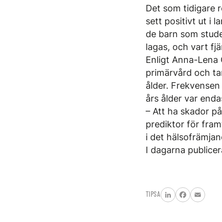
Det som tidigare re
sett positivt ut i
de barn som studer
lagas, och vart fj
Enligt Anna-Lena 
primärvård och ta
ålder. Frekvensen
års ålder var enda
– Att ha skador på
prediktor för fram
i det hälsofrämja
I dagarna publicer
TIPSA
LinkedIn
Facebook
Email