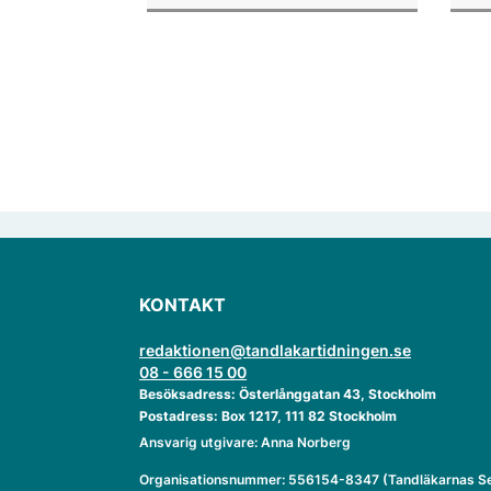
enligt "månadens fråga".
KONTAKT
redaktionen@tandlakartidningen.se
08 - 666 15 00
Besöksadress: Österlånggatan 43, Stockholm
Postadress: Box 1217, 111 82 Stockholm
Ansvarig utgivare: Anna Norberg
Organisationsnummer: 556154-8347 (Tandläkarnas Se