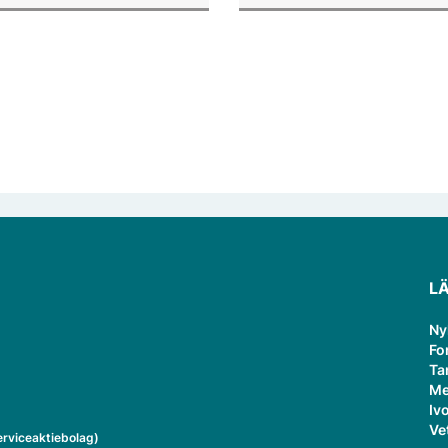
verksamheten som gästprofess
L
Ny
Fo
Ta
Me
Ivo
Ve
rviceaktiebolag)