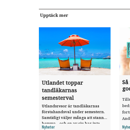
Upptäck mer
Så
Utlandet toppar
go
tandläkarnas
semesterval
Till
bed
Utlandsresor är tandläkarnas
förstahandsval under semestern.
fort
Samtidigt väljer många att stanna
And
hemma – och en av sju har inte
ökat
Nyheter
Nyhe
haft någon sommarledighet alls,