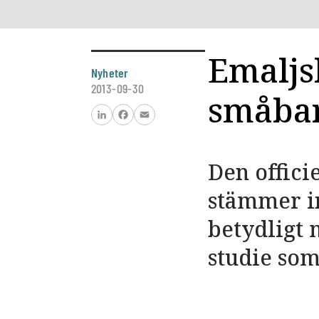
Emaljs
Nyheter
2013-09-30
småba
LinkedIn
Facebook
Email
Den offici
stämmer in
betydligt
studie som