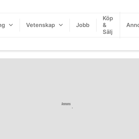
Köp
ng
Vetenskap
Jobb
&
Ann
Sälj
Annons