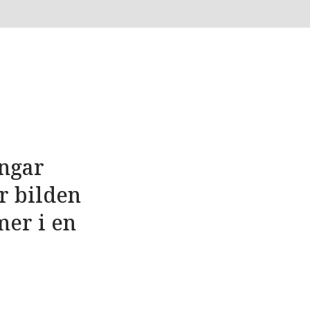
ingar
är bilden
er i en