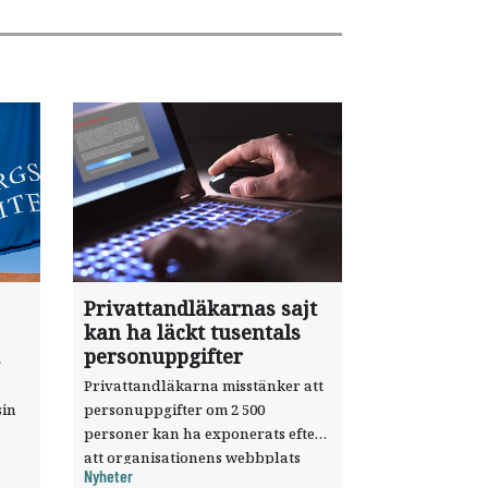
Privattandläkarnas sajt
kan ha läckt tusentals
personuppgifter
Privattandläkarna misstänker att
sin
personuppgifter om 2 500
personer kan ha exponerats efter
att organisationens webbplats
Nyheter
till
utnyttjats genom en sårbarhet i ett