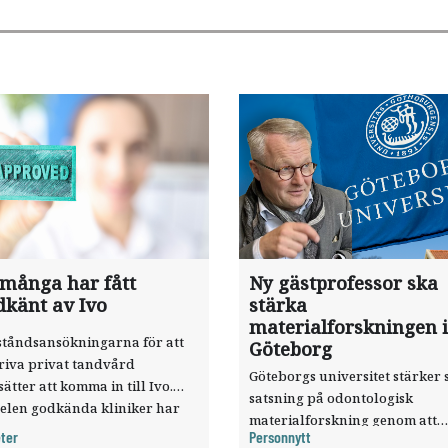
 många har fått
Ny gästprofessor ska
dkänt av Ivo
stärka
materialforskningen i
ståndsansökningarna för att
Göteborg
riva privat tandvård
Göteborgs universitet stärker 
sätter att komma in till Ivo.
satsning på odontologisk
elen godkända kliniker har
materialforskning genom att
, visar nya siffror.
ter
Personnytt
knyta forskaren Pekka Vallittu 