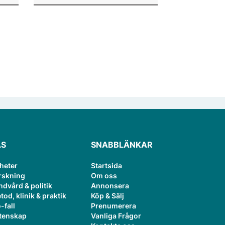
or.
publiceringsverktyg.
ÄS
SNABBLÄNKAR
heter
Startsida
rskning
Om oss
ndvård & politik
Annonsera
tod, klinik & praktik
Köp & Sälj
-fall
Prenumerera
tenskap
Vanliga Frågor