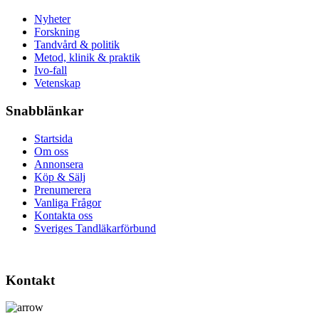
Nyheter
Forskning
Tandvård & politik
Metod, klinik & praktik
Ivo-fall
Vetenskap
Snabblänkar
Startsida
Om oss
Annonsera
Köp & Sälj
Prenumerera
Vanliga Frågor
Kontakta oss
Sveriges Tandläkarförbund
Kontakt