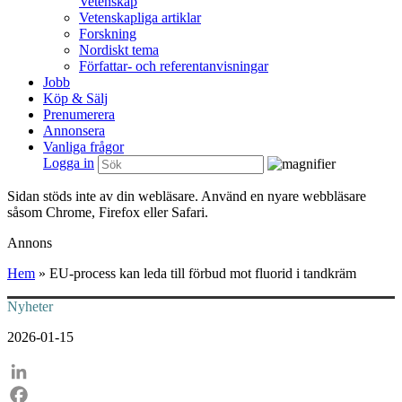
Vetenskap
Vetenskapliga artiklar
Forskning
Nordiskt tema
Författar- och referentanvisningar
Jobb
Köp & Sälj
Prenumerera
Annonsera
Vanliga frågor
Logga in
Sidan stöds inte av din webläsare. Använd en nyare webbläsare
såsom Chrome, Firefox eller Safari.
Annons
Hem
»
EU-process kan leda till förbud mot fluorid i tandkräm
Nyheter
2026-01-15
LinkedIn