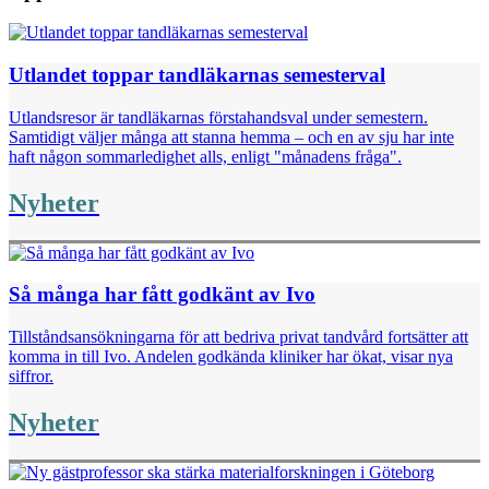
Utlandet toppar tandläkarnas semesterval
Utlandsresor är tandläkarnas förstahandsval under semestern.
Samtidigt väljer många att stanna hemma – och en av sju har inte
haft någon sommarledighet alls, enligt "månadens fråga".
Nyheter
Så många har fått godkänt av Ivo
Tillståndsansökningarna för att bedriva privat tandvård fortsätter att
komma in till Ivo. Andelen godkända kliniker har ökat, visar nya
siffror.
Nyheter