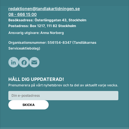
redaktionen@tandlakartidningen.se
08 - 666 15 00
Besöksadress: Österlånggatan 43, Stockholm
Postadress: Box 1217, 111 82 Stockholm
Ansvarig utgivare: Anna Norberg
Organisationsnummer: 556154-8347 (Tandläkarnas
Serviceaktiebolag)
L
F
E
i
a
m
HÅLL DIG UPPDATERAD!
n
c
a
Prenumerera på vårt nyhetsbrev och ta del av aktuellt varje vecka.
k
e
i
e
b
l
d
o
I
o
n
k