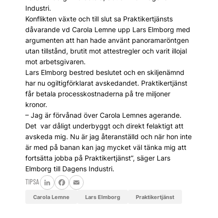
Industri.
Konflikten växte och till slut sa Praktikertjänsts
dåvarande vd Carola Lemne upp Lars Elmborg med
argumenten att han hade använt panoramaröntgen
utan tillstånd, brutit mot attestregler och varit illojal
mot arbetsgivaren.
Lars Elmborg bestred beslutet och en skiljenämnd
har nu ogiltigförklarat avskedandet. Praktikertjänst
får betala processkostnaderna på tre miljoner
kronor.
– Jag är förvånad över Carola Lemnes agerande.
Det var dåligt underbyggt och direkt felaktigt att
avskeda mig. Nu är jag återanställd och när hon inte
är med på banan kan jag mycket väl tänka mig att
fortsätta jobba på Praktikertjänst”, säger Lars
Elmborg till Dagens Industri.
TIPSA
LinkedIn
Facebook
Email
Carola Lemne
Lars Elmborg
Praktikertjänst