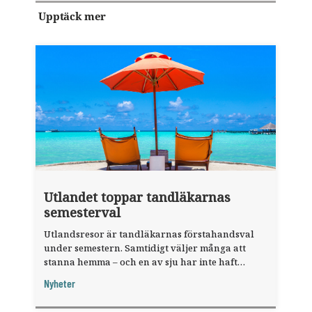
Upptäck mer
Utlandet toppar tandläkarnas
semesterval
Utlandsresor är tandläkarnas förstahandsval
under semestern. Samtidigt väljer många att
stanna hemma – och en av sju har inte haft
någon sommarledighet alls, enligt "månadens
Nyheter
fråga".