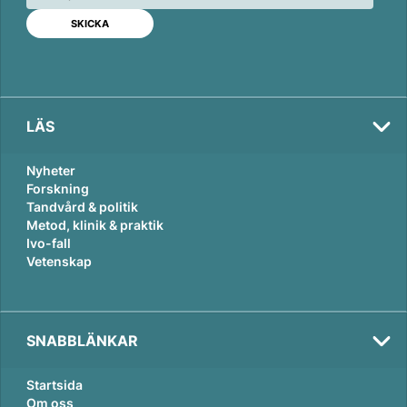
d
o
I
o
n
k
LÄS
Nyheter
Forskning
Tandvård & politik
Metod, klinik & praktik
Ivo-fall
Vetenskap
SNABBLÄNKAR
Startsida
Om oss