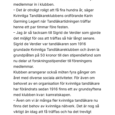
medlemmar in i klubben.
– Det är otroligt roligt att få fira hundra år, säger
Kvinnliga Tandläkareklubbens ordförande Karin
Garming Legert när Tandläkartidningen träffar
henne ett par timmar före festen.
– Jag är så tacksam till Sigrid de Verdier som gjorde
det möjligt för oss att träffas så här långt senare.
Sigrid de Verdier var tandläkaren som 1916
grundade Kvinnliga Tandläkareklubben och även la
grundplåten på 50 kronor till den stipendiefond som
nu delar ut forskningsstipendier till föreningens
medlemmar.
Klubben arrangerar också möten fyra gånger om
året med diverse sociala aktiviteter. För även om
behovet av en organisation för kvinnliga tandläkare
har förändrats sedan 1916 finns ett av grundsyftena
med klubben kvar: kamratskapen.
– Även om vi är många fler kvinnliga tandläkare nu
finns det behov av kvinnliga nätverk. Det är nog så
viktigt än idag att få träffas och ha det trevligt