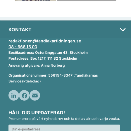
KONTAKT
redaktionen@tandlakartidningen.se
08 - 666 15 00
Besöksadress: Österlånggatan 43, Stockholm
Postadress: Box 1217, 111 82 Stockholm
Ansvarig utgivare: Anna Norberg
Organisationsnummer: 556154-8347 (Tandläkarnas
Serviceaktiebolag)
L
F
E
i
a
m
HÅLL DIG UPPDATERAD!
n
c
a
Prenumerera på vårt nyhetsbrev och ta del av aktuellt varje vecka.
k
e
i
e
b
l