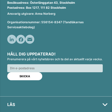
Besöksadress: Österlånggatan 43, Stockholm
Postadress: Box 1217, 111 82 Stockholm
Ansvarig utgivare: Anna Norberg
Organisationsnummer: 556154-8347 (Tandläkarnas
Serviceaktiebolag)
L
F
E
i
a
m
HÅLL DIG UPPDATERAD!
n
c
a
Prenumerera på vårt nyhetsbrev och ta del av aktuellt varje vecka.
k
e
i
e
b
l
d
o
I
o
n
k
LÄS