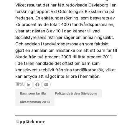
Vilket resultat det har fått redovisade Gävleborg i en
forskningsrapport vid Odontologisk Riksstämma på
fredagen. En enkätundersökning, som besvarats av
75 procent av de totalt 400 i tandvårdspersonalen,
visar att nästan 8 av 10 i dag känner till vad
Socialstyrelsens riktlinjer säger om anmälningsplikt.
Och andelen i tandvårdspersonalen som faktiskt
gjort en anmälan om misstanke om att ett barn far till
ökade från två procent 2009 till åtta procent 2011.
I de fallen handlade det oftast om barn som
konsekvent uteblivit från sina tandläkarbesök, vilket
kan antyda att något inte är bra i hemmiljön.
TIPSA
LinkedIn
Facebook
Email
Barn som far illa
Folktandvården Gävleborg
riksstämman 2013
Upptäck mer