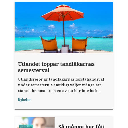
Utlandet toppar tandläkarnas
semesterval
Utlandsresor är tandläkarnas förstahandsval
under semestern. Samtidigt väljer många att
stanna hemma – och en av sju har inte haft
någon sommarledighet alls, enligt "månadens
Nyheter
fråga".
Så många har fått