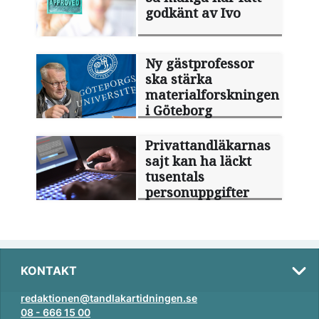
godkänt av Ivo
Ny gästprofessor
ska stärka
materialforskningen
i Göteborg
Privattandläkarnas
sajt kan ha läckt
tusentals
personuppgifter
KONTAKT
redaktionen@tandlakartidningen.se
08 - 666 15 00