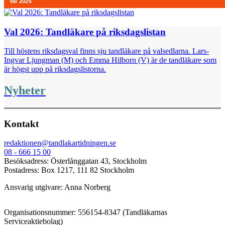
Val 2026: Tandläkare på riksdagslistan
Till höstens riksdagsval finns sju tandläkare på valsedlarna. Lars-
Ingvar Ljungman (M) och Emma Hilborn (V) är de tandläkare som
är högst upp på riksdagslistorna.
Nyheter
Kontakt
redaktionen@tandlakartidningen.se
08 - 666 15 00
Besöksadress: Österlånggatan 43, Stockholm
Postadress: Box 1217, 111 82 Stockholm
Ansvarig utgivare: Anna Norberg
Organisationsnummer: 556154-8347 (Tandläkarnas
Serviceaktiebolag)