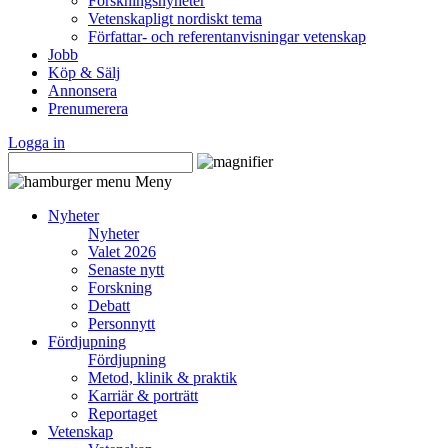
Forskningsnyheter
Vetenskapligt nordiskt tema
Författar- och referentanvisningar vetenskap
Jobb
Köp & Sälj
Annonsera
Prenumerera
Logga in
Meny
Nyheter
Nyheter
Valet 2026
Senaste nytt
Forskning
Debatt
Personnytt
Fördjupning
Fördjupning
Metod, klinik & praktik
Karriär & porträtt
Reportaget
Vetenskap