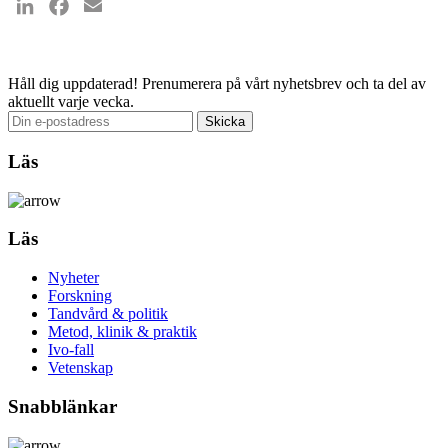
LinkedIn
Facebook
Email
Håll dig uppdaterad!
Prenumerera på vårt nyhetsbrev och ta del av
aktuellt varje vecka.
Läs
Läs
Nyheter
Forskning
Tandvård & politik
Metod, klinik & praktik
Ivo-fall
Vetenskap
Snabblänkar