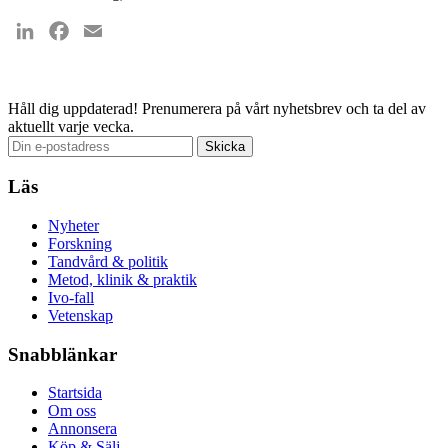
LinkedIn
Facebook
Email
Håll dig uppdaterad!
Prenumerera på vårt nyhetsbrev och ta del av
aktuellt varje vecka.
Läs
Nyheter
Forskning
Tandvård & politik
Metod, klinik & praktik
Ivo-fall
Vetenskap
Snabblänkar
Startsida
Om oss
Annonsera
Köp & Sälj