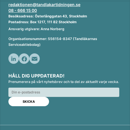
redaktionen@tandlakartidningen.se
08 - 666 15 00
Besöksadress: Österlånggatan 43, Stockholm
Postadress: Box 1217, 111 82 Stockholm
Ansvarig utgivare: Anna Norberg
Organisationsnummer: 556154-8347 (Tandläkarnas
Serviceaktiebolag)
L
F
E
i
a
m
HÅLL DIG UPPDATERAD!
n
c
a
Prenumerera på vårt nyhetsbrev och ta del av aktuellt varje vecka.
k
e
i
e
b
l
d
o
I
o
n
k