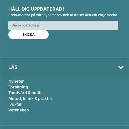
i
a
m
HÅLL DIG UPPDATERAD!
n
c
a
Prenumerera på vårt nyhetsbrev och ta del av aktuellt varje vecka.
k
e
i
e
b
l
d
o
I
o
n
k
LÄS
Nyheter
Forskning
Tandvård & politik
Metod, klinik & praktik
Ivo-fall
Vetenskap