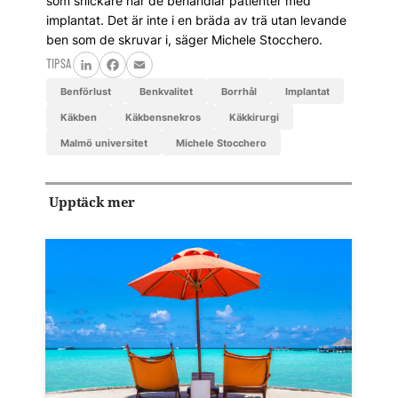
som snickare när de behandlar patienter med
implantat. Det är inte i en bräda av trä utan levande
ben som de skruvar i, säger Michele Stocchero.
TIPSA
LinkedIn
Facebook
Email
benförlust
benkvalitet
borrhål
implantat
käkben
käkbensnekros
käkkirurgi
Malmö universitet
Michele Stocchero
Upptäck mer