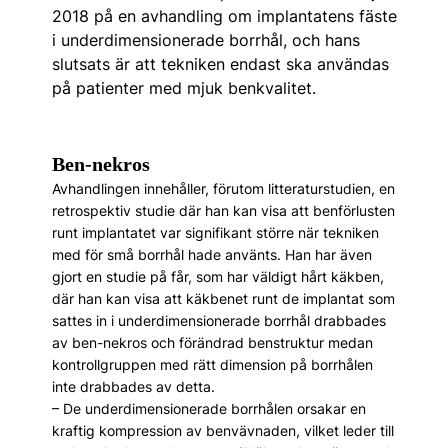
2018 på en avhandling om implantatens fäste
i underdimensionerade borrhål, och hans
slutsats är att tekniken endast ska användas
på patienter med mjuk benkvalitet.
Ben-nekros
Avhandlingen innehåller, förutom litteraturstudien, en
retrospektiv studie där han kan visa att benförlusten
runt implantatet var signifikant större när tekniken
med för små borrhål hade använts. Han har även
gjort en studie på får, som har väldigt hårt käkben,
där han kan visa att käkbenet runt de implantat som
sattes in i underdimensionerade borrhål drabbades
av ben-nekros och förändrad benstruktur medan
kontrollgruppen med rätt dimension på borrhålen
inte drabbades av detta.
– De underdimensionerade borrhålen orsakar en
kraftig kompression av benvävnaden, vilket leder till