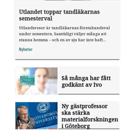
Utlandet toppar tandläkarnas
semesterval
Utlandsresor är tandläkarnas förstahandsval
under semestern. Samtidigt väljer många att
stanna hemma – och en av sju har inte haft
någon sommarledighet alls, enligt "månadens
Nyheter
fråga".
Så många har fått
godkänt av Ivo
Ny gästprofessor
ska stärka
materialforskningen
i Göteborg