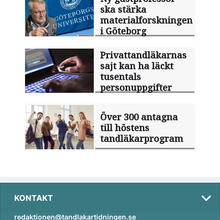
ska stärka
materialforskningen
i Göteborg
Privattandläkarnas
sajt kan ha läckt
tusentals
personuppgifter
Över 300 antagna
till höstens
tandläkarprogram
KONTAKT
redaktionen@tandlakartidningen.se