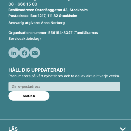
08 - 666 15 00
Besöksadress: Österlånggatan 43, Stockholm
Postadress: Box 1217, 111 82 Stockholm
Ansvarig utgivare: Anna Norberg
Organisationsnummer: 556154-8347 (Tandläkarnas
Serviceaktiebolag)
L
F
E
i
a
m
HÅLL DIG UPPDATERAD!
n
c
a
Prenumerera på vårt nyhetsbrev och ta del av aktuellt varje vecka.
k
e
i
e
b
l
d
o
I
o
n
k
LÄS