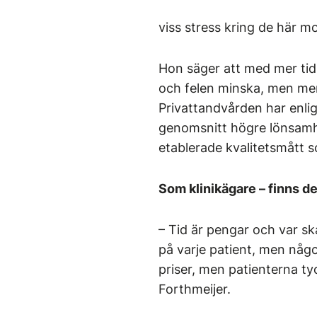
viss stress kring de här 
Hon säger att med mer tid
och felen minska, men men
Privattandvården har enli
genomsnitt högre lönsamhe
etablerade kvalitetsmått s
Som klinikägare – finns de
– Tid är pengar och var sk
på varje patient, men någ
priser, men patienterna ty
Forthmeijer.