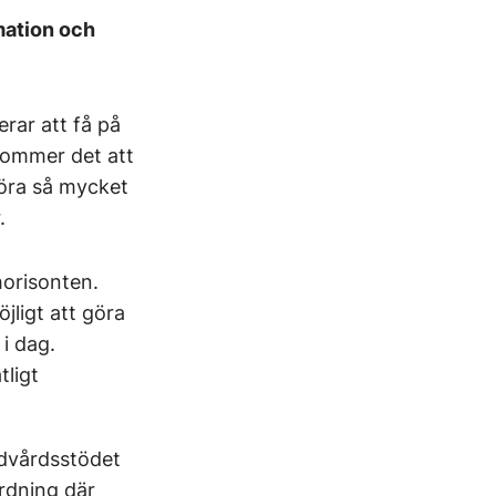
imation och
rar att få på
 kommer det att
 göra så mycket
.
horisonten.
jligt att göra
i dag.
tligt
ndvårdsstödet
ordning där