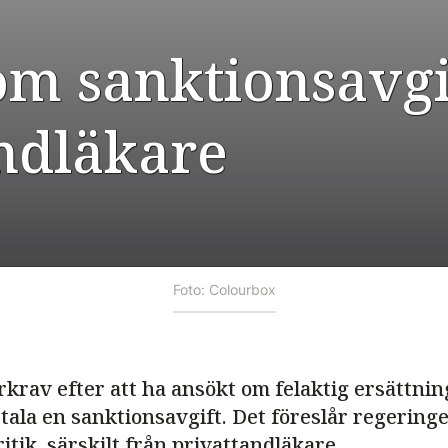
om sanktionsavgi
ndläkare
Foto: Colourbox
krav efter att ha ansökt om felaktig ersättnin
ala en sanktionsavgift. Det föreslår regeringe
itik, särskilt från privattandläkare.