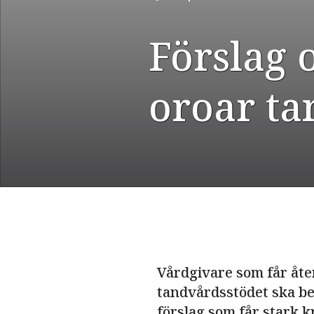
Förslag 
oroar ta
Vårdgivare som får åter
tandvårdsstödet ska bet
förslag som får stark kr