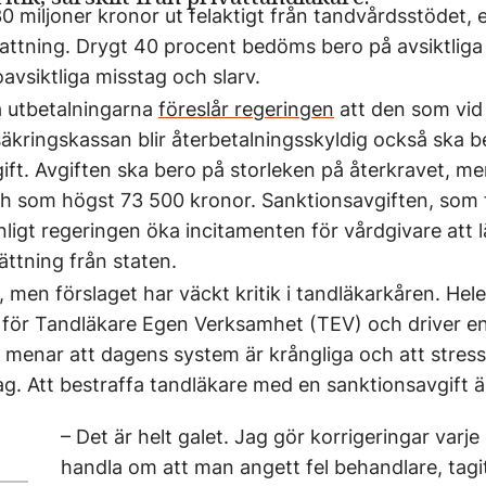
0 miljoner kronor ut felaktigt från tandvårdsstödet, e
ttning. Drygt 40 procent bedöms bero på avsiktliga 
avsiktliga misstag och slarv.
a utbetalningarna
föreslår regeringen
att den som vid
äkringskassan blir återbetalningsskyldig också ska b
ift. Avgiften ska bero på storleken på återkravet, me
h som högst 73 500 kronor. Sanktionsavgiften, som f
 enligt regeringen öka incitamenten för vårdgivare att
ättning från staten.
t, men förslaget har väckt kritik i tandläkarkåren. H
 för Tandläkare Egen Verksamhet (TEV) och driver en
menar att dagens system är krångliga och att stress
ag. Att bestraffa tandläkare med en sanktionsavgift är
– Det är helt galet. Jag gör korrigeringar varj
handla om att man angett fel behandlare, tagit