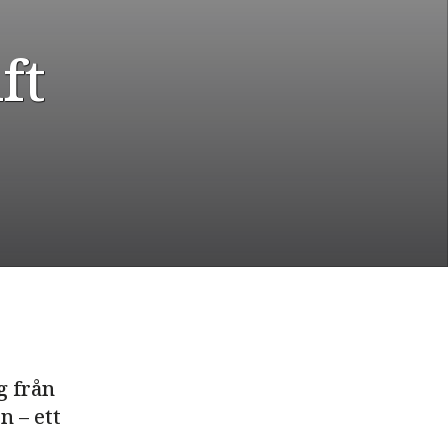
ft
g från
n – ett