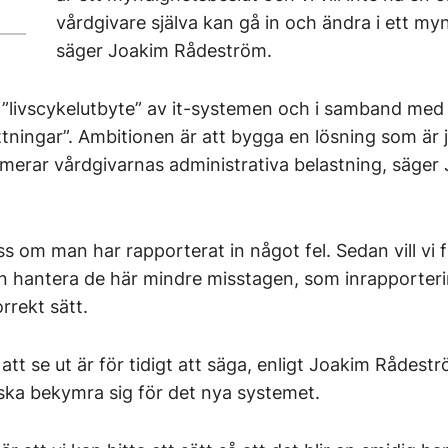
vårdgivare själva kan gå in och ändra i ett my
säger Joakim Rådeström.
”livscykelutbyte” av it-systemen och i samband med 
yttningar”. Ambitionen är att bygga en lösning som är j
imerar vårdgivarnas administrativa belastning, säger
oss om man har rapporterat in något fel. Sedan vill vi få
an hantera de här mindre misstagen, som inrapporteri
orrekt sätt.
tt se ut är för tidigt att säga, enligt Joakim Rådes
 ska bekymra sig för det nya systemet.