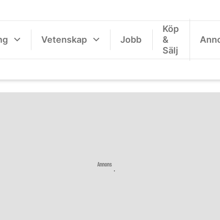
Köp
ng
Vetenskap
Jobb
&
Ann
Sälj
Annons