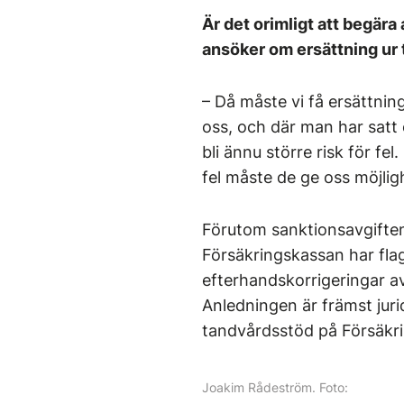
Är det orimligt att begära
ansöker om ersättning ur 
– Då måste vi få ersättnin
oss, och där man har satt
bli ännu större risk för fe
fel måste de ge oss möjlig
Förutom sanktionsavgiften
Försäkringskassan har flag
efterhandskorrigeringar av
Anledningen är främst jur
tandvårdsstöd på Försäkr
Joakim Rådeström. Foto: