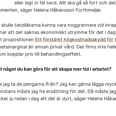
eller lagt in fel tand. Allt ska gå så fort och det
momenten, säger Helena Håkansson Forthmeijer.
 skulle tandläkarna kunna vara noggrannare vid inra
ar att det saknas ekonomiskt utrymme för det i dag
gt propositionen
Ett förstärkt högkostnadsskydd för
tsmarginal än annan privat vård. Det finns inte hell
om kopplar pris till behandlingseffekt.
t något du kan göra för att skapa mer tid i arbetet?
a jag ta de pengarna ifrån? Jag kan gärna lägga myck
onstans måste jag ha ersättning för det. Då måste ja
cker ju redan i dag att det är dyrt, säger Helena Håk