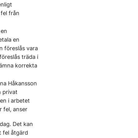
nligt
fel från
 en
etala en
n föreslås vara
öreslås träda i
 lämna korrekta
elena Håkansson
 privat
en i arbetet
 fel, anser
e dag. Det kan
 fel åtgärd