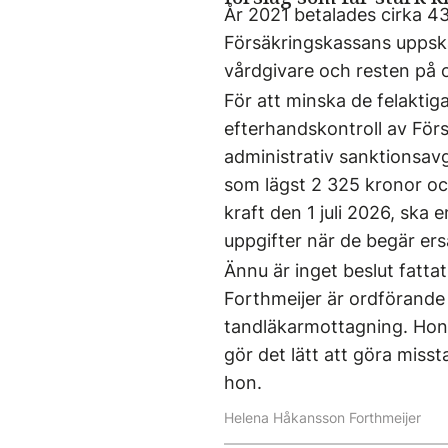
År 2021 betalades cirka 43
Försäkringskassans uppska
vårdgivare och resten på o
För att minska de felaktig
efterhandskontroll av Förs
administrativ sanktionsavg
som lägst 2 325 kronor oc
kraft den 1 juli 2026, ska
uppgifter när de begär ers
Ännu är inget beslut fatta
Forthmeijer är ordförande
tandläkarmottagning. Hon 
gör det lätt att göra misst
hon.
Helena Håkansson Forthmeijer