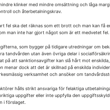
mindre klinker med mindre omsättning och låga margin
ntroll och återbetalningskrav.
t fel ska det räknas som ett brott och man kan få e
om man inte har gjort något som är ett medvetet fel.
vgifterna, som bygger på tidigare utredningar om b
ara tandvården utan även övriga delar i socialförsäkri
t på att sanktionsavgifter kan slå hårt mot enskilda
en menar dock att det är skillnad på enskilda individe
yrkesmässig verksamhet och ansöker om tandvårdsst
aktörer hålls strikt ansvariga för felaktiga utbetalnin
iktiga uppgifter eller inte uppfylla den uppgiftsskyl
n i förslaget.