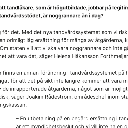
 att tandläkare, som är högutbildade, jobbar på legit
tandvårdsstödet, är noggrannare än i dag?
g för det. Med det nya tandvårdssystemet som vi riske
 en orimligt låg ersättning för många av åtgärderna,
l. Om staten vill att vi ska vara noggrannare och inte
het att vara det, säger Helena Håkansson Forthmeijer
 finns en annan förändring i tandvårdssystemet på 
gat för att det på sikt inte längre kommer att vara mö
 de inrapporterade åtgärderna, något som är möjligt 
idisk, säger Joakim Rådeström, områdeschef inom sta
ingskassan.
– En utbetalning på en begärd ersättning i ta
är ett myndighetsbeslut och vi vill inte ha en 