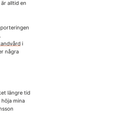
 är alltid en
pporteringen
.
 tandvård
i
er några
et längre tid
g höja mina
ansson