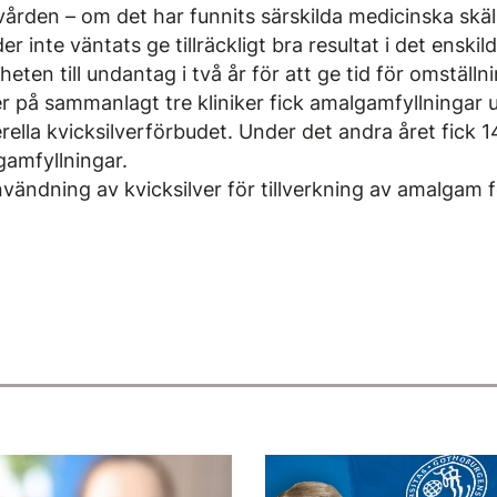
ården – om det har funnits särskilda medicinska skä
inte väntats ge tillräckligt bra resultat i det enskilda
eten till undantag i två år för att ge tid för omställni
er på sammanlagt tre kliniker fick amalgamfyllningar 
ella kvicksilverförbudet. Under det andra året fick 1
lgamfyllningar.
vändning av kvicksilver för tillverkning av amalgam 