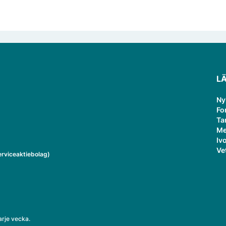
L
Ny
Fo
Ta
Me
Ivo
Ve
rviceaktiebolag)
arje vecka.