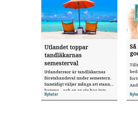
Så
Utlandet toppar
go
tandläkarnas
semesterval
Till
bed
Utlandsresor är tandläkarnas
förstahandsval under semestern.
fort
Samtidigt väljer många att stanna
And
hemma – och en av sju har inte
ökat
Nyheter
Nyhe
haft någon sommarledighet alls,
enligt "månadens fråga".