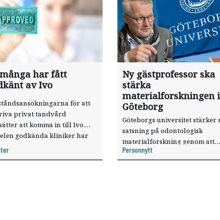
 många har fått
Ny gästprofessor ska
dkänt av Ivo
stärka
materialforskningen i
ståndsansökningarna för att
Göteborg
riva privat tandvård
Göteborgs universitet stärker 
sätter att komma in till Ivo.
satsning på odontologisk
elen godkända kliniker har
materialforskning genom att
, visar nya siffror.
ter
Personnytt
knyta forskaren Pekka Vallittu 
verksamheten som gästprofess