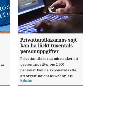
Privattandläkarnas sajt
kan ha läckt tusentals
personuppgifter
Privattandläkarna misstänker att
sin
personuppgifter om 2 500
personer kan ha exponerats efter
att organisationens webbplats
Nyheter
till
utnyttjats genom en sårbarhet i ett
or.
publiceringsverktyg.