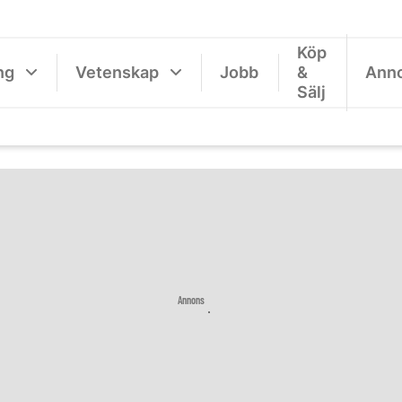
Köp
ng
Vetenskap
Jobb
&
Ann
Sälj
Annons