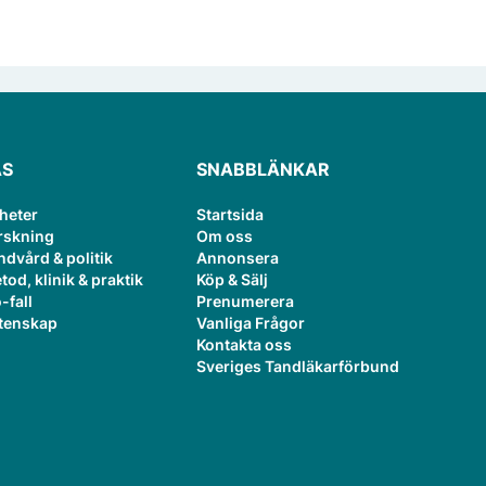
ÄS
SNABBLÄNKAR
heter
Startsida
rskning
Om oss
ndvård & politik
Annonsera
tod, klinik & praktik
Köp & Sälj
-fall
Prenumerera
tenskap
Vanliga Frågor
Kontakta oss
Sveriges Tandläkarförbund