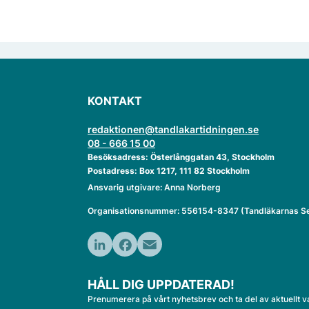
KONTAKT
redaktionen@tandlakartidningen.se
08 - 666 15 00
Besöksadress: Österlånggatan 43, Stockholm
Postadress: Box 1217, 111 82 Stockholm
Ansvarig utgivare: Anna Norberg
Organisationsnummer: 556154-8347 (Tandläkarnas Se
LinkedIn
Facebook
Email
HÅLL DIG UPPDATERAD!
Prenumerera på vårt nyhetsbrev och ta del av aktuellt v