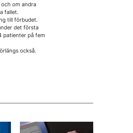
l och om andra
 fallet.
ng till förbudet.
under det första
4 patienter på fem
förlängs också.