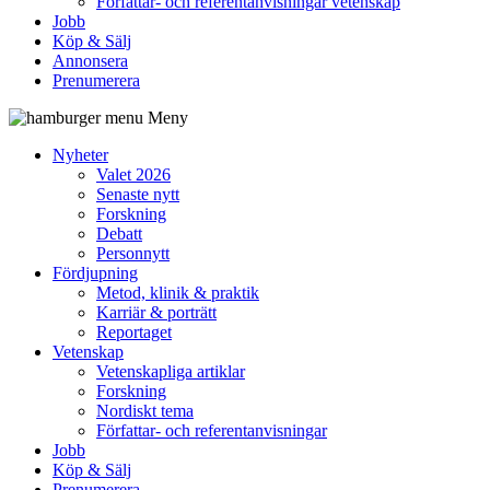
Författar- och referentanvisningar vetenskap
Jobb
Köp & Sälj
Annonsera
Prenumerera
Meny
Nyheter
Valet 2026
Senaste nytt
Forskning
Debatt
Personnytt
Fördjupning
Metod, klinik & praktik
Karriär & porträtt
Reportaget
Vetenskap
Vetenskapliga artiklar
Forskning
Nordiskt tema
Författar- och referentanvisningar
Jobb
Köp & Sälj
Prenumerera