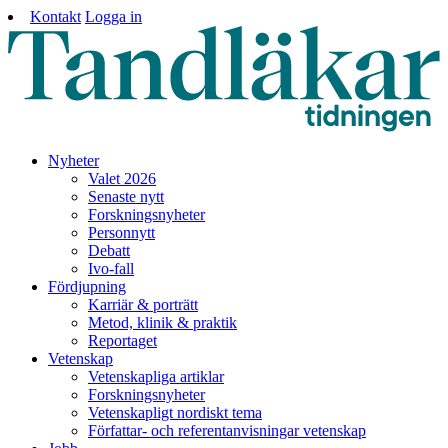
Kontakt
Logga in
Nyheter
Valet 2026
Senaste nytt
Forskningsnyheter
Personnytt
Debatt
Ivo-fall
Fördjupning
Karriär & porträtt
Metod, klinik & praktik
Reportaget
Vetenskap
Vetenskapliga artiklar
Forskningsnyheter
Vetenskapligt nordiskt tema
Författar- och referentanvisningar vetenskap