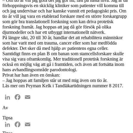
– Om tio år vill jag göra det jag gör nu, fast på nästa nivå. Jag är då
förhoppningsvis en skicklig kliniker som patienter vill komma till
och jag undervisar och har kanske vunnit ett pedagogiskt pris. Om
tio år vill jag vara en etablerad forskare med en större forskargrupp
som gör bra translationell forskning som kan driva protetisk
forskning framåt. Jag hoppas att jag då gör försök på olika
djurmodeller och har ett utbyggt internationellt nätverk.
På längre sikt, 20 till 30 år, handlar det att rehabilitera människor
som har varit med om trauma, cancer eller som har medfödda
defekter. Det sker då med hjälp av patientens egna celler.
Samtidigt finns en plan B om banan som stamcellsforskare skulle
visa sig vara oframkomlig. Mer traditionell protetisk forskning är
också en möjlig väg att gå i framtiden, och även att fortsätta inom
hans avhandlingsområde parodontologi.
Privat har han även en önskan:
– Jag hoppas att familjen står ut med mig även om tio år.
Läs mer om Peyman Kelk i Tandläkartidningen nummer 8 2017.
LinkedIn
Facebook
Email
Av
Tipsa
LinkedIn
Facebook
Email