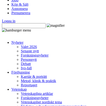
Jobb
Köp & Sälj
Annonsera
Prenumerera
Logga in
Nyheter
Valet 2026
Senaste nytt
Forskningsnyheter
Personnytt
Debatt
Ivo-fall
Fördjupning
Karriär & porträtt
Metod, klinik & praktik
Reportaget
Vetenskap
Vetenskapliga artiklar
Forskningsnyheter
Vetenskapligt nordiskt tema