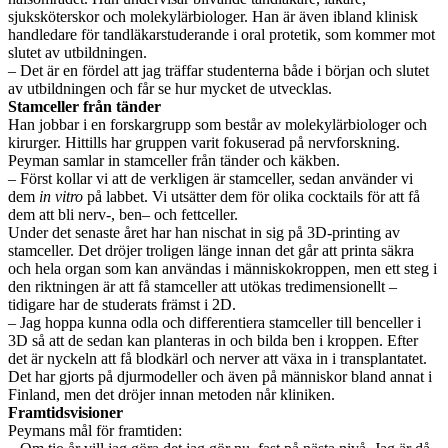
sjuksköterskor och molekylärbiologer. Han är även ibland klinisk
handledare för tandläkarstuderande i oral protetik, som kommer mot
slutet av utbildningen.
– Det är en fördel att jag träffar studenterna både i början och slutet
av utbildningen och får se hur mycket de utvecklas.
Stamceller från tänder
Han jobbar i en forskargrupp som består av molekylärbiologer och
kirurger. Hittills har gruppen varit fokuserad på nervforskning.
Peyman samlar in stamceller från tänder och käkben.
– Först kollar vi att de verkligen är stamceller, sedan använder vi
dem
in vitro
på labbet. Vi utsätter dem för olika cocktails för att få
dem att bli nerv-, ben– och fettceller.
Under det senaste året har han nischat in sig på 3D-printing av
stamceller. Det dröjer troligen länge innan det går att printa säkra
och hela organ som kan användas i människokroppen, men ett steg i
den riktningen är att få stamceller att utökas tredimensionellt –
tidigare har de studerats främst i 2D.
– Jag hoppa kunna odla och differentiera stamceller till benceller i
3D så att de sedan kan planteras in och bilda ben i kroppen. Efter
det är nyckeln att få blodkärl och nerver att växa in i transplantatet.
Det har gjorts på djurmodeller och även på människor bland annat i
Finland, men det dröjer innan metoden når kliniken.
Framtidsvisioner
Peymans mål för framtiden: