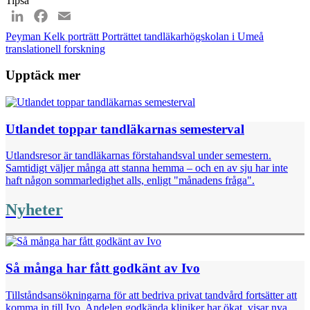
Tipsa
LinkedIn
Facebook
Email
Peyman Kelk
porträtt
Porträttet
tandläkarhögskolan i Umeå
translationell forskning
Upptäck mer
Utlandet toppar tandläkarnas semesterval
Utlandsresor är tandläkarnas förstahandsval under semestern.
Samtidigt väljer många att stanna hemma – och en av sju har inte
haft någon sommarledighet alls, enligt "månadens fråga".
Nyheter
Så många har fått godkänt av Ivo
Tillståndsansökningarna för att bedriva privat tandvård fortsätter att
komma in till Ivo. Andelen godkända kliniker har ökat, visar nya