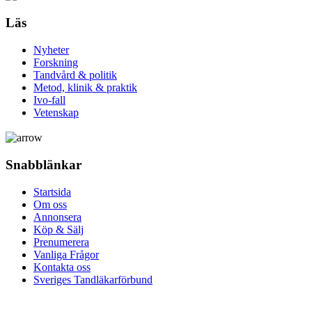
Läs
Nyheter
Forskning
Tandvård & politik
Metod, klinik & praktik
Ivo-fall
Vetenskap
Snabblänkar
Startsida
Om oss
Annonsera
Köp & Sälj
Prenumerera
Vanliga Frågor
Kontakta oss
Sveriges Tandläkarförbund