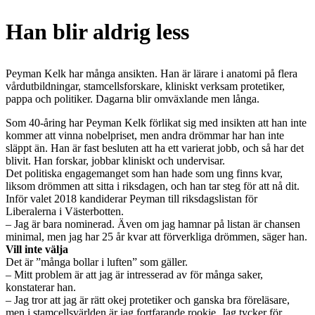
Han blir aldrig less
Peyman Kelk har många ansikten. Han är lärare i anatomi på flera
vårdutbildningar, stamcellsforskare, kliniskt verksam protetiker,
pappa och politiker. Dagarna blir omväxlande men långa.
Som 40-åring har Peyman Kelk förlikat sig med insikten att han inte
kommer att vinna nobelpriset, men andra drömmar har han inte
släppt än. Han är fast besluten att ha ett varierat jobb, och så har det
blivit. Han forskar, jobbar kliniskt och undervisar.
Det politiska engagemanget som han hade som ung finns kvar,
liksom drömmen att sitta i riksdagen, och han tar steg för att nå dit.
Inför valet 2018 kandiderar Peyman till riksdagslistan för
Liberalerna i Västerbotten.
– Jag är bara nominerad. Även om jag hamnar på listan är chansen
minimal, men jag har 25 år kvar att förverkliga drömmen, säger han.
Vill inte välja
Det är ”många bollar i luften” som gäller.
– Mitt problem är att jag är intresserad av för många saker,
konstaterar han.
– Jag tror att jag är rätt okej protetiker och ganska bra föreläsare,
men i stamcellsvärlden är jag fortfarande rookie. Jag tycker för