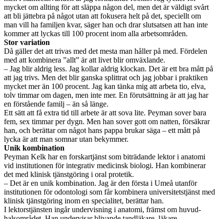
mycket om allting för att släppa någon del, men det är väldigt svårt
att bli jättebra på något utan att fokusera helt på det, speciellt om
man vill ha familjen kvar, säger han och drar slutsatsen att han inte
kommer att lyckas till 100 procent inom alla arbetsområden.
Stor variation
Då gäller det att trivas med det mesta man håller på med. Fördelen
med att kombinera ”allt” är att livet blir omväxlande.
– Jag blir aldrig less. Jag kollar aldrig klockan. Det är ett bra mått på
att jag trivs. Men det blir ganska splittrat och jag jobbar i praktiken
mycket mer än 100 procent. Jag kan tänka mig att arbeta tio, elva,
tolv timmar om dagen, men inte mer. En förutsättning är att jag har
en förstående familj – än så länge.
Ett sätt att få extra tid till arbete är att sova lite. Peyman sover bara
fem, sex timmar per dygn. Men han sover gott om natten, försäkrar
han, och berättar om något hans pappa brukar säga – ett mått på
lycka är att man somnar utan bekymmer.
Unik kombination
Peyman Kelk har en forskartjänst som biträdande lektor i anatomi
vid institutionen för integrativ medicinsk biologi. Han kombinerar
det med klinisk tjänstgöring i oral protetik.
– Det är en unik kombination. Jag är den första i Umeå utanför
institutionen för odontologi som får kombinera universitetstjänst med
klinisk tjänstgöring inom en specialitet, berättar han.
I lektorstjänsten ingår undervisning i anatomi, främst om huvud-
halsområdet. Han undervisar blivande tandläkare, läkare,