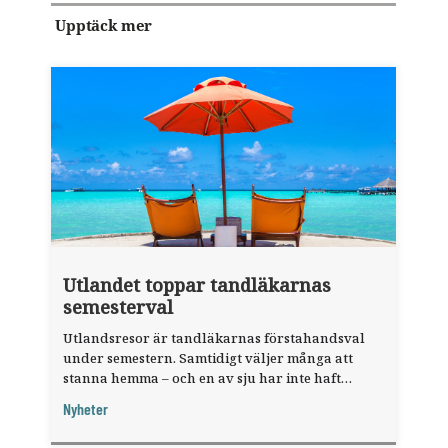
Upptäck mer
Utlandet toppar tandläkarnas
semesterval
Utlandsresor är tandläkarnas förstahandsval
under semestern. Samtidigt väljer många att
stanna hemma – och en av sju har inte haft
någon sommarledighet alls, enligt "månadens
Nyheter
fråga".