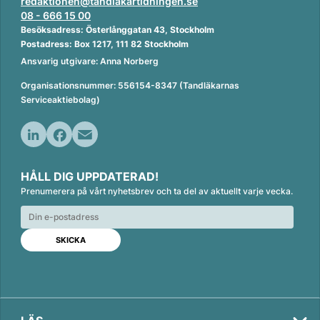
redaktionen@tandlakartidningen.se
08 - 666 15 00
Besöksadress: Österlånggatan 43, Stockholm
Postadress: Box 1217, 111 82 Stockholm
Ansvarig utgivare: Anna Norberg
Organisationsnummer: 556154-8347 (Tandläkarnas
Serviceaktiebolag)
L
F
E
i
a
m
HÅLL DIG UPPDATERAD!
n
c
a
Prenumerera på vårt nyhetsbrev och ta del av aktuellt varje vecka.
k
e
i
e
b
l
d
o
I
o
n
k