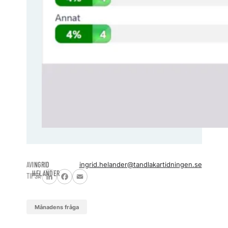
AV
INGRID
ingrid.helander@tandlakartidningen.se
HELANDER
TIPSA
LinkedIn
Facebook
Email
månadens fråga