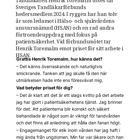
Tandläkaren Henrik Toremalm utses till
Sveriges Tandläkarförbunds
hedersmedlem 2024. I ryggen har han tolv
år som ledamot i Hälso- och sjukvårdens
ansvarsnämnd (HSAN) och en rad andra
förtroendeuppdrag med fokus på
patientsäkerhet. Vid förbundsmötet tar
Henrik Toremalm emot priset för sitt arbete i
HSAN.
Grattis Henrik Toremalm, hur känns det?
– Det känns överraskande och naturligtvis
smickrande. Tanken att jag skulle få den här
utmärkelsen hade inte ens föresvävat mig.
Vad betyder priset för dig?
– Det är klart att det är ett slags kvitto på det arbete
jag har gjort i patientsäkerhetens tjänst. Jag brinner
för det. Att patienterna blir korrekt och säkert
behandlade är något som är viktigt för tandvården
och det finns all anledning att hålla den fanan högt.
– Engagemanget för etik inom vården har jag haft i
mig ända från ungdomen. Min far var läkare och han