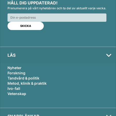
HÅLL DIG UPPDATERAD!
n
c
a
Prenumerera på vårt nyhetsbrev och ta del av aktuellt varje vecka.
k
e
i
e
b
l
d
o
I
o
n
k
LÄS
Nyheter
Forskning
Tandvård & politik
Metod, klinik & praktik
Ivo-fall
Vetenskap