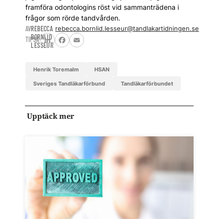
framföra odontologins röst vid sammanträdena i
frågor som rörde tandvården.
AV
REBECCA
rebecca.bornlid.lesseur@tandlakartidningen.se
BORNLID
TIPSA
LESSEUR
LinkedIn
Facebook
Email
Henrik Toremalm
HSAN
Sveriges Tandläkarförbund
Tandläkarförbundet
Upptäck mer