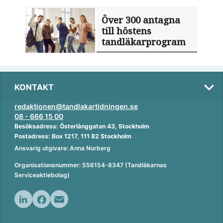
Över 300 antagna
till höstens
tandläkarprogram
KONTAKT
redaktionen@tandlakartidningen.se
08 - 666 15 00
Besöksadress: Österlånggatan 43, Stockholm
Postadress: Box 1217, 111 82 Stockholm
Ansvarig utgivare: Anna Norberg
Organisationsnummer: 556154-8347 (Tandläkarnas
Serviceaktiebolag)
L
F
E
i
a
m