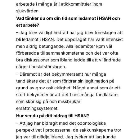
arbetade i många år i etikkommittéer inom
sjukvården.
Vad tänker du om din tid som ledamot i HSAN och
ert arbete?
– Jag blev väldigt hedrad när jag blev föreslagen att
bli ledamot i HSAN. Det uppdraget har varit intensivt
men aldrig betungande. Alla ledamöter kom väl
förberedda till sammankomsterna och det var ofta
bra diskussioner som ibland ledde till att vi ändrade
något i beslutsförslagen.
– Däremot är det bekymmersamt hur många
tandläkare det är som förlorar sin legitimation på
grund av grov oskicklighet. Något annat som är ett
stort bekymmer är att det finns många tandläkare
som skor sig på och missbrukar
ersättningssystemet.
Hur ser du på ditt bidrag till HSAN?
– Att jag har bidragit med det odontologiska
perspektivet i processerna, de sakkunskaperna tror
jag var till glädje ibland. Jag tycker att jag kunde