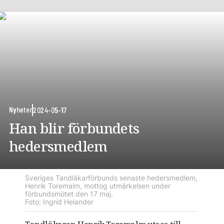
Nyheter
2024-05-17
Han blir förbundets
hedersmedlem
Sveriges Tandläkarförbunds senaste hedersmedlem,
Henrik Toremalm, mottog utmärkelsen under
förbundsmötet den 17 maj.
Foto: Ingrid Helander