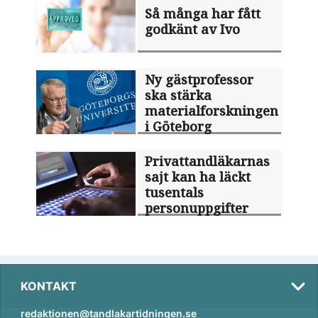
Så många har fått
godkänt av Ivo
Ny gästprofessor
ska stärka
materialforskningen
i Göteborg
Privattandläkarnas
sajt kan ha läckt
tusentals
personuppgifter
KONTAKT
redaktionen@tandlakartidningen.se