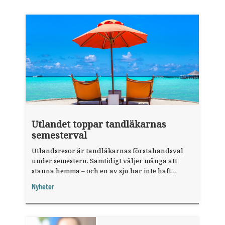
Utlandet toppar tandläkarnas
semesterval
Utlandsresor är tandläkarnas förstahandsval
under semestern. Samtidigt väljer många att
stanna hemma – och en av sju har inte haft
någon sommarledighet alls, enligt "månadens
Nyheter
fråga".