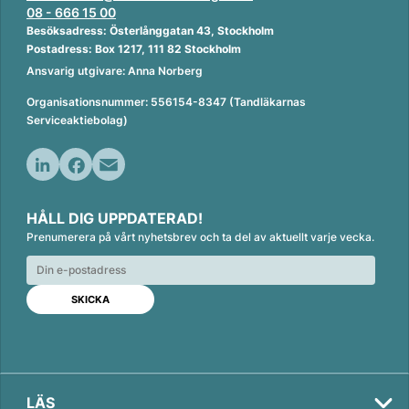
08 - 666 15 00
Besöksadress: Österlånggatan 43, Stockholm
Postadress: Box 1217, 111 82 Stockholm
Ansvarig utgivare: Anna Norberg
Organisationsnummer: 556154-8347 (Tandläkarnas
Serviceaktiebolag)
L
F
E
i
a
m
HÅLL DIG UPPDATERAD!
n
c
a
Prenumerera på vårt nyhetsbrev och ta del av aktuellt varje vecka.
k
e
i
e
b
l
d
o
I
o
n
k
LÄS